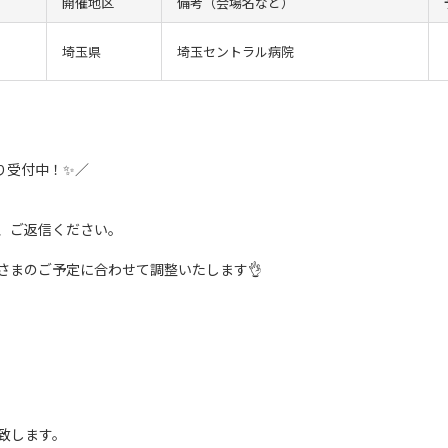
開催地区
備考（会場名など）
埼玉県
埼玉セントラル病院
り受付中！✨／
、ご返信ください。
さまのご予定に合わせて調整いたします👌
致します。