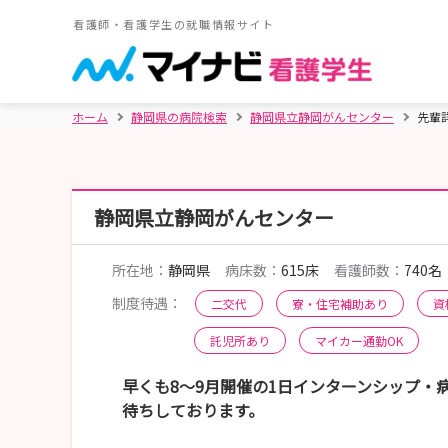
看護師・看護学生の就職情報サイト
ホーム
静岡県の病院検索
静岡県立静岡がんセンター
先輩
静岡県立静岡がんセンター
所在地：
静岡県
病床数：
615床
看護師数：
740名
制度待遇：
二交代
寮・住宅補助あり
資
託児所あり
マイカー通勤OK
早くも8〜9月開催の1日インターンシップ・
待ちしております。