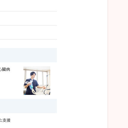
心臓病
た支援