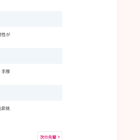
要性が
、手厚
是非挑
次の先輩