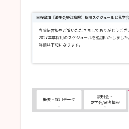
日程追加【済生会野江病院】採用スケジュールと見学
当院伝言板をご覧いただきましてありがとうござ
2027年卒採用のスケジュールを追加いたしました
詳細は下記になります。
選考日：2026年 8月11日（火・祝）
※時間は午前中を予定しております(応募者へ個別
応募締切日：各選考日の前週の水曜日まで
説明会・
概要・採用データ
選考方法：個人面接
見学会/選考情報
持ち物：筆記用具