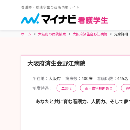
看護師・看護学生の就職情報サイト
ホーム
大阪府の病院検索
大阪府済生会野江病院
先輩詳細
大阪府済生会野江病院
所在地：
大阪府
病床数：
400床
看護師数：
445名
制度待遇：
二交代
寮・住宅補助あり
資
あなたと共に育む看護力、人間力、そして夢