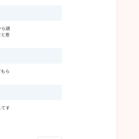
から頑
なと思
てもら
してす
。