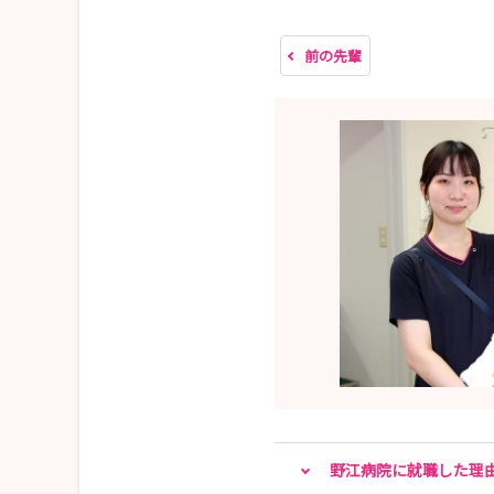
応募書類：応募専用履歴書（自筆・写真貼付）
※当院のホームページよりダウンロードして
前の先輩
URL：https://noe.saiseikai.or.jp/data/me
卒業見込証明書
成績証明書
応募書類郵送先：〒536-0001
大阪市城東区古市1丁目3-25
社会福祉法人恩賜財団 大阪府済生会
以下は病院見学とインターンシップのご案内にな
全て以下当院看護部ホームページよりご覧いただ
https://noe.saiseikai.or.jp/nurse/index.html
1.平日の午前中で病院見学を随時開催しておりま
病院見学応募フォーム https://noe.saiseikai.or.jp/
野江病院に就職した理