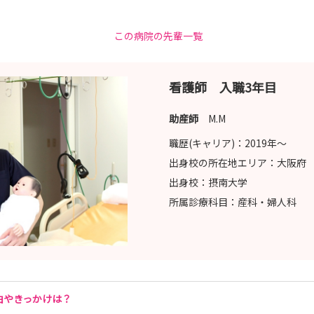
ご使用ください(A4サイズ2枚)
この病院の先輩一覧
dia/noe_kango/page/nurse/application/rireki_ns.pdf
看護師 入職3年目
助産師
M.M
職歴(キャリア)：
2019年〜
野江病院 総務課 宛
出身校の所在地エリア：
大阪府
ります。
出身校：
摂南大学
けます。
所属診療科目：
産科・婦人科
す。下記フォームよりお申し込みください。
nurse/contact.html
由やきっかけは？