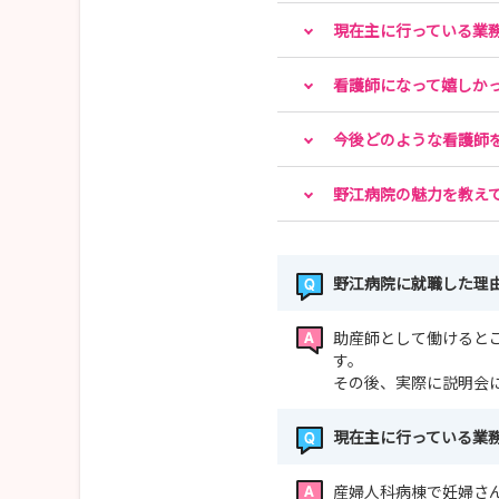
2.2028年卒の学生様を対象に、
現在主に行っている業
春のインターンシップ(職場体験)を開催いたし
看護師になって嬉しか
日程は以下より半日～2日でご選択ください。
2026年7月27日~8月7日(祝日可)
今後どのような看護師
2026年8月17日~8月28日(祝日可)
野江病院の魅力を教え
お申し込みは以下URLのインターンシップお申
https://noe.saiseikai.or.jp/nurse/visit.html
野江病院に就職した理
各種お問い合わせも上記フォームより承っており
その際はお問い合わせ種別を「お問い合わせ」に
助産師として働けると
す。
その後、実際に説明会
現在主に行っている業
産婦人科病棟で妊婦さ