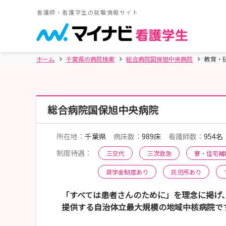
看護師・看護学生の就職情報サイト
ホーム
千葉県の病院検索
総合病院国保旭中央病院
教育・
総合病院国保旭中央病院
所在地：
千葉県
病床数：
989床
看護師数：
954名
制度待遇：
三交代
三次救急
寮・住宅補
奨学金制度あり
託児所あり
「すべては患者さんのために」を理念に掲げ
提供する自治体立最大規模の地域中核病院で