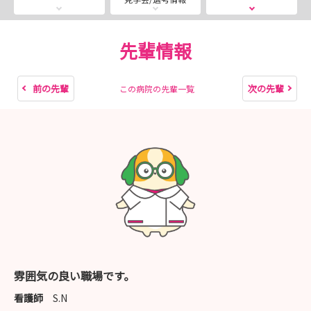
お友達の一緒にご参加も大歓迎です！
■日程
【8月】8月7日（金）午前・8月20日（木）午後・8月22
先輩情報
日（土）午前&午後
【9月】9月5日（土）午後・9月26日（土）午前※9時30
前の先輩
次の先輩
この病院の先輩一覧
分開始
ご都合が合わない場合は『随時受付』よりご希望日をご入
力ください🤗
🎉採用選考会🎉
2027年度新卒採用は終了いたしました🤗
前年をはるかに凌ぐ学生様にご応募いただきました、職員
一同、心より感謝申し上げます😄
来年度も多くの学生様をお迎えできるよう頑張ってまいり
ます！
雰囲気の良い職場です。
看護師
S.N
📞お問合せ📞