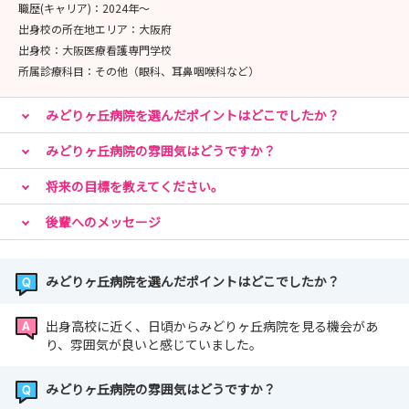
職歴(キャリア)：
2024年〜
社会医療法人祐生会 みどりヶ丘病院 人事課 可藤
出身校の所在地エリア：
大阪府
TEL ：072-681-5792
出身校：
大阪医療看護専門学校
Emai: yuseikai-jinji@midorigaoka.or.jp
所属診療科目：
その他（眼科、耳鼻咽喉科など）
みどりヶ丘病院を選んだポイントはどこでしたか？
みどりヶ丘病院の雰囲気はどうですか？
将来の目標を教えてください。
後輩へのメッセージ
みどりヶ丘病院を選んだポイントはどこでしたか？
出身高校に近く、日頃からみどりヶ丘病院を見る機会があ
り、雰囲気が良いと感じていました。
みどりヶ丘病院の雰囲気はどうですか？