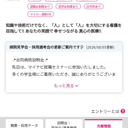
退職金制度あり
奨学金制度あり
託児所あり
マイカー通勤OK
知識や技術だけでなく、「人」として「人」を大切にする看護を
目指して‼ あなたの笑顔で 幸せつながる 真心の医療‼
病院見学会・採用選考会の更新ご案内です🎈
(2026/08/05更新)
📍合同病院説明会📍
先日は、マイナビ就職セミナーに参加いたしました。
多くの学生様にご着席いただき、誠にありがとうございま
した！
もっと見る
また見学会詳細のご案内をお送りいたしますので、是非ご
参加をご検討ください😄
📝病院見学会📝
エントリーとは
先輩と交流できる時間も設けていますので、まずは当院の
説明会・
雰囲気を感じてください👌
概要・採用データ
先輩情報
見学会/選考情報