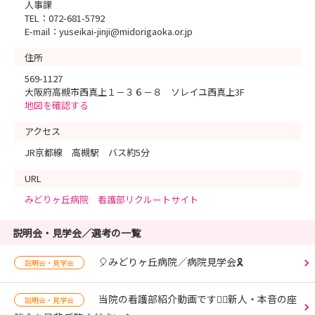
人事課
TEL：072-681-5792
E-mail：yuseikai-jinji@midorigaoka.or.jp
住所
569-1127
大阪府高槻市西真上１－３６－８ ソレイユ西真上3F
地図を確認する
アクセス
JR京都線 高槻駅 バス約5分
URL
みどりヶ丘病院 看護部リクルートサイト
説明会・見学会／選考の一覧
🎈みどりヶ丘病院／病院見学会🎗️
説明会・見学会
当院の看護部紹介動画です🤹‍♀️新人・本音の座
説明会・見学会