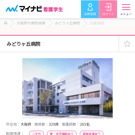
会員登録
ログイン
メニュー
大阪府の病院検索
みどりヶ丘病院
先輩詳細
みどりヶ丘病院
所在地：
大阪府
病床数：
329床
看護師数：
265名
制度待遇：
二交代
寮・住宅補助あり
資格支援あり