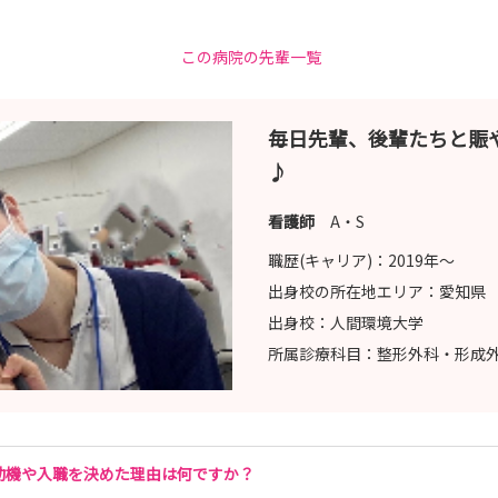
す）に届きます。
この病院の先輩一覧
は、
毎日先輩、後輩たちと賑
姿見れてよかった」
♪
た」
看護師
A・S
職歴(キャリア)：
2019年〜
出身校の所在地エリア：
愛知県
出身校：
人間環境大学
所属診療科目：
整形外科・形成
動機や入職を決めた理由は何ですか？