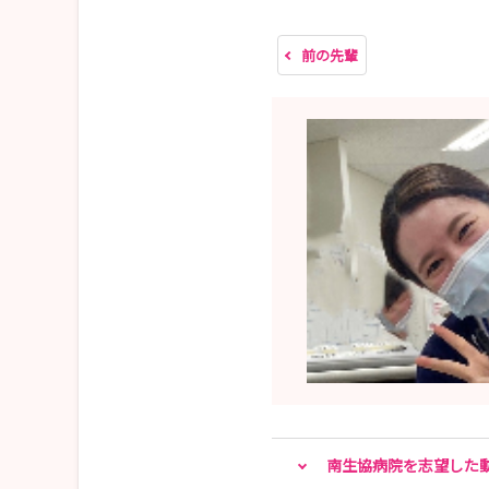
◎体験日連絡が、当日（遅くても翌日に届きま
前の先輩
体験時間は、短めですが参加者のみなさんから
「患者様に寄り添う姿勢を学べました」
「新人看護師と先輩とが、 協力しあっている
「体験を通して自分のやりたいことが分りまし
などなど、感想が寄せられています。
是非、インターシップにおこしください
お待ちしております✋
南生協病院を志望した