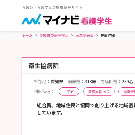
看護師・看護学生の就職情報サイト
ホーム
愛知県の病院検索
南生協病院
先輩詳細
南生協病院
所在地：
愛知県
病床数：
313床
看護師数：
239名
制度待遇：
二交代
資格支援あり
退職金
組合員、地域住民と協同で創り上げる地域密
しています。