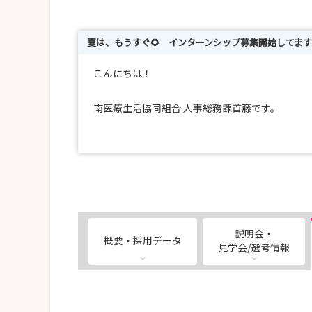
夏は、もうすぐ🌻 インターンシップ募集開始してます
こんにちは！
南医療生活協同組合 人事総務課首藤です。
インターシップ受付中です。
〖南医療生協のインターンシップについて〗
◎体験時間
・9時30分～11時
・14時～15時30分
説明会・
概要・採用データ
※希望の時間帯を選択できます。（土日祝日
見学会/選考情報
◎希望の部署で体験できます。