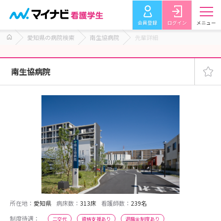
会員登録
ログイン
メニュー
愛知県の病院検索
南生協病院
先輩詳細
南生協病院
所在地：
愛知県
病床数：
313床
看護師数：
239名
制度待遇：
二交代
資格支援あり
退職金制度あり