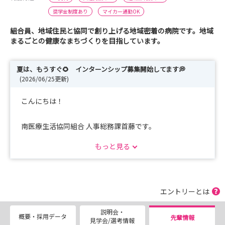
奨学金制度あり
マイカー通勤OK
組合員、地域住民と協同で創り上げる地域密着の病院です。地域
まるごとの健康なまちづくりを目指しています。
夏は、もうすぐ🌻 インターンシップ募集開始してます💭
(2026/06/25更新)
こんにちは！
南医療生活協同組合 人事総務課首藤です。
インターシップ受付中です。
もっと見る
〖南医療生協のインターンシップについて〗
◎体験時間
エントリーとは
・9時30分～11時
説明会・
・14時～15時30分
概要・採用データ
先輩情報
見学会/選考情報