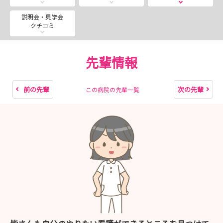
※希望の時間帯を選択できます。（土日祝日を除く）
説明会・見学会
クチコミ
◎希望の部署で体験できます。
◎体験日連絡が、当日（遅くても翌日に届きます）に届
先輩情報
きます。
体験時間は、短めですが参加者のみなさんからは、
前の先輩
次の先輩
この病院の先輩一覧
「患者様に寄り添う姿勢を学べました」
「新人看護師と先輩とが、 協力しあっている姿見れて
よかった」
「体験を通して自分のやりたいことが分りました」
などなど、感想が寄せられています。
是非、インターシップにおこしください
お待ちしております✋