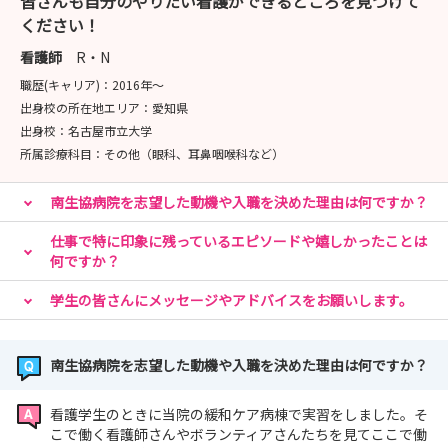
皆さんも自分のやりたい看護ができるところを見つけて
ください！
看護師
R・N
職歴(キャリア)：
2016年〜
出身校の所在地エリア：
愛知県
出身校：
名古屋市立大学
所属診療科目：
その他（眼科、耳鼻咽喉科など）
南生協病院を志望した動機や入職を決めた理由は何ですか？
仕事で特に印象に残っているエピソードや嬉しかったことは
何ですか？
学生の皆さんにメッセージやアドバイスをお願いします。
南生協病院を志望した動機や入職を決めた理由は何ですか？
看護学生のときに当院の緩和ケア病棟で実習をしました。そ
こで働く看護師さんやボランティアさんたちを見てここで働