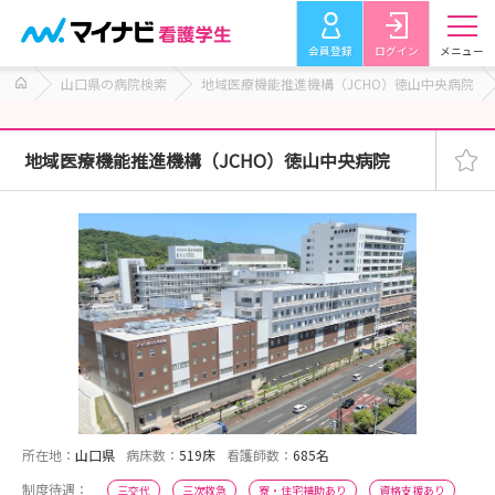
会員登録
ログイン
メニュー
山口県の病院検索
地域医療機能推進機構（JCHO）徳山中央病院
地域医療機能推進機構（JCHO）徳山中央病院
所在地：
山口県
病床数：
519床
看護師数：
685名
制度待遇：
三交代
三次救急
寮・住宅補助あり
資格支援あり