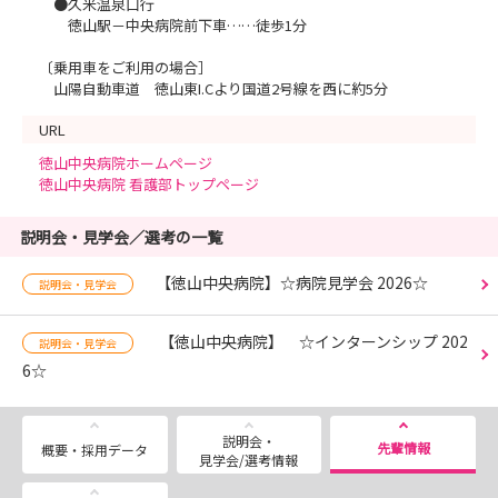
●久米温泉口行
徳山駅－中央病院前下車……徒歩1分
〔乗用車をご利用の場合］
山陽自動車道 徳山東I.Cより国道2号線を西に約5分
URL
徳山中央病院ホームページ
徳山中央病院 看護部トップページ
説明会・見学会／選考の一覧
【徳山中央病院】☆病院見学会 2026☆
説明会・見学会
【徳山中央病院】 ☆インターンシップ 202
説明会・見学会
6☆
説明会・
先輩情報
概要・採用データ
見学会/選考情報