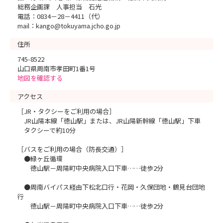
総務企画課 人事担当 石光
電話：0834－28－4411（代）
mail：kango@tokuyama.jcho.go.jp
住所
745-8522
山口県周南市孝田町1番1号
地図を確認する
アクセス
［JR・タクシーをご利用の場合］
JR山陽本線「徳山駅」または、JR山陽新幹線「徳山駅」下車
タクシーで約10分
［バスをご利用の場合（防長交通）］
●緑ヶ丘循環
徳山駅－周陽町中央病院入口下車……徒歩2分
●周南バイパス経由下松北口行・花岡・久保団地・鶴見台団地
行
徳山駅－周陽町中央病院入口下車……徒歩2分