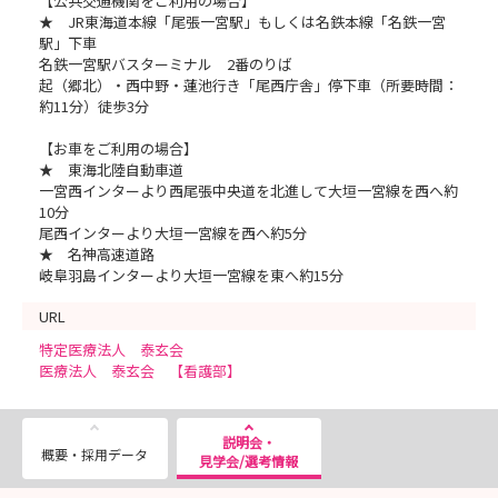
【公共交通機関をご利用の場合】
支援しています。
★ JR東海道本線「尾張一宮駅」もしくは名鉄本線「名鉄一宮
有給も取りやすく、連休が取りやすい環境のため趣味の時間を取
駅」下車
ることも可能です！
名鉄一宮駅バスターミナル 2番のりば
少しでもご興味のある方は、お気軽にぜひご応募ください！
起（郷北）・西中野・蓮池行き「尾西庁舎」停下車（所要時間：
お会いできること職員一同心よりお待ちしております！
約11分）徒歩3分
★◆お問い合わせ先
【お車をご利用の場合】
医療法人泰玄会
★ 東海北陸自動車道
法人本部 採用担当 山田
一宮西インターより西尾張中央道を北進して大垣一宮線を西へ約
〒494-0008 一宮市東五城字備前1-1
10分
TEL:(0586)61-2121(代表) （対応時間：平日8：30～17：00）
尾西インターより大垣一宮線を西へ約5分
Email:k_yamada-taigen@sweet.ocn.ne.jp
★ 名神高速道路
岐阜羽島インターより大垣一宮線を東へ約15分
URL
特定医療法人 泰玄会
医療法人 泰玄会 【看護部】
説明会・
概要・採用データ
見学会/選考情報