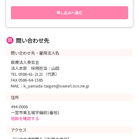
医療法人泰玄会
・日 程
法人本部 採用担当 山田
（１）2026年 8月29日(土)
申し込みへ進む
〒494-0008 一宮市東五城字備前1-1
（２）2026年 9月26日(土)
TEL:(0586)61-2121(代表) （対応時間：平日8：30～17：00）
※随時実施もございます
Email:k_yamada-taigen@sweet.ocn.ne.jp
実習中の学生様も別日にて調整が可能です！
問い合わせ先
・面接場所
泰玄会病院
問い合わせ先・雇用法人名
------------------
医療法人泰玄会
✿ ご予約方法 ✿
法人本部 採用担当：山田
------------------
TEL 0586-61-2121（代表）
(1) ご希望日時を選択！
FAX 0586-64-1585
(2) 予約ボタンで申請！
MAIL：k_yamada-taigen@sweet.ocn.ne.jp
(3) 当院にて予約確認後ご連絡をさせて頂きます。
※日程が合わない場合随時受付へ申し込みお願い致します。
住所
別途日程調整のご連絡をさせていただきます。
494-0008
一宮市東五城字備前1番地1
---------------
地図を確認する
✿ メッセージ ✿
---------------
アクセス
当院に関心をお寄せくださり誠にありがとうございます。
当院では個々の看護師の成長過程を大切にしながら、その成長を