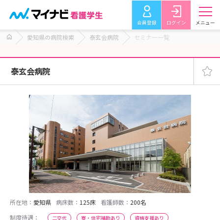
会員登録
ログイン
メニュー
愛知県の病院検索
泰玄会病院
セミナー一覧
泰玄会病院
所在地：
愛知県
病床数：
125床
看護師数：
200名
制度待遇：
二交代
寮・住宅補助あり
資格支援あり