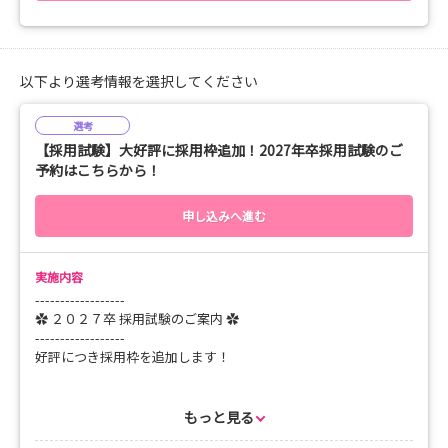
※ご予約いただきました学生の方へ
確認がとれ次第 当日の詳細をメールにてご案内させて頂きま
す！
=======================
以下より選考情報を選択してください
当院では個々の看護師の成長過程を大切にしながら、その成長を
選考
支援しています。
【採用試験】大好評に採用枠追加！2027年卒採用試験のご
有給も取りやすく、連休が取りやすい環境のため趣味の時間を取
予約はこちらから！
ることも可能です！
その一部を、看護学生の皆さんにも体感頂きたく説明会及び見学
申し込みへ進む
会を随時開催させて頂いております！
「これからの就職活動が不安…。」
「実習への対策とかって必要なのかな…。」
実施内容
などなど、気になること 不安なこと がある方も年次問わず大歓
------------------
迎です！
✿ ２０２７卒 採用試験のご案内 ✿
------------------
泰玄会の法人概要や看護部、新人教育、採用試験などについて、
好評につき採用枠を追加します！
採用担当者と看護部より直接説明いたします。
また質疑応答の時間もありますので、遠慮なくご質問ください。
・内 容
皆様のお越しをお待ちしております。
⑴ 面接
もっと見る
⑵ 筆記試験（適性検査）
★◆お問い合わせ先