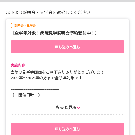
２０２６年 ７月・８月
毎週水曜・土曜 開催
以下より説明会・見学会を選択してください
当院は「地域で一番面倒見の良い病院を目指そう！」をス
説明会・見学会
【全学年対象！病院見学説明会予約受付中！】
ローガンに、地域に根付いた看護と医療を提供している法
人です。
申し込みへ進む
周術期看護ケアも学ぶことができ、「ワークライフバラン
ス」にも定評のある働き方が可能な病院です。
実施内容
採用担当も元現場のスタッフであるので、お気軽にお問い
当院の見学会画面をご覧下さりありがとうございます
2027卒～2029卒の方まで全学年対象です
合わせください♪
皆様にお会いできるのを楽しみにしております😊！!
=======================
《 開催日時 》
✿ 【日程】開催日一覧をご確認ください
【時間】１４：００～１５：００
もっと見る
《 開催場所 》
泰玄会病院（愛知県一宮市）
※交通機関利用にて一宮駅より約15分
申し込みへ進む