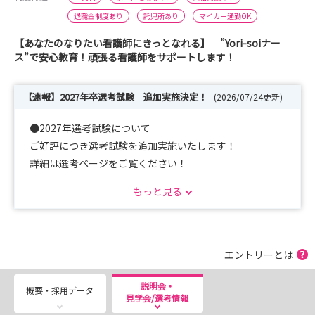
退職金制度あり
託児所あり
マイカー通勤OK
【あなたのなりたい看護師にきっとなれる】 ”Yori-soiナー
ス”で安心教育！頑張る看護師をサポートします！
【速報】2027年卒選考試験 追加実施決定！
(2026/07/24更新)
●2027年選考試験について
ご好評につき選考試験を追加実施いたします！
詳細は選考ページをご覧ください！
もっと見る
● 病院見学説明会について
「全学年対象」の病院見学会を開催しております！
現場スタッフとの楽しい交流もあります！
エントリーとは
是非ご予約ください☆
説明会・
概要・採用データ
見学会/選考情報
開催日：