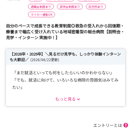
退職金制度あり
奨学金制度あり
託児所あり
マイカー通勤OK
自分のペースで成長できる教育制度◎救急の受入れから回復期・
療養まで幅広く受け入れている地域密着型の総合病院【説明会・
見学・インターン 実施中！】
【2028卒・2029卒】＼見るだけ見学も、しっかり体験インターン
も大歓迎／
(2026/06/22更新)
「まだ就活といっても何をしたらいいのかわからない」
「でも、就活に向けて、いろいろな病院の雰囲気はみてみ
たい」
もっと見る
＼＼そんな2028年卒・2029年卒の皆さんにぴったりのお
知らせです！／／
名豊病院では、皆さんのスケジュールや、気持ちに合わせ
エントリーとは