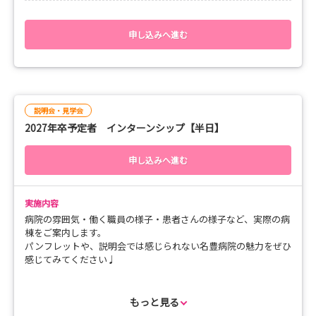
・病院概要や研修内容がわかる『病院説明』
【持ち物】
━━━━━━━━━━━━━━━━━━━━━
・実際の職場を見て回る『院内見学』
実習着 （学校の実習着でOKです）
・選考のご案内（面接内容や、日程についてご案内します。
申し込みへ進む
◆◇ 募集要項 ◇◆
白のナースシューズまたはスニーカー
筆記用具
━━━━━━━━━━━━━━━━━━━━━
★☆看護師として働く“将来の自分”をイメージできる内容となっ
■ 対象：2028年卒・2029年卒の看護学生
ています。☆★
お一人でも、お友達と一緒でもＯＫ！
■ 日程：随時開催（ご希望の日程・時間帯に合わせて個
皆様のご参加お待ちしております♪
スーツでなくて構いませんのでお気軽にお越しください！
別に調整いたします）
説明会・見学会
学校のお休みや実習の合間、勤務が休みの日などにぜひご参加く
※インターンシップは平日のみ
2027年卒予定者 インターンシップ【半日】
ださい！
お申込みは、応募フォームもしくはホームページよりご予約下さ
【日程】
い☆
申し込みへ進む
月～金まで随時開催中。日程・時間は応相談。※土日希望の方も
ご相談ください。
※インターンシップのお申込みは1週間前までにお願い致しま
・時間は1時間～1時間半程度
皆さんとお会いできるのを、スタッフ一同心より楽しみに
す。
実施内容
・「重点的に見たいところがある」「こんな人から話が聞きた
しています！
病院の雰囲気・働く職員の様子・患者さんの様子など、実際の病
い」などご希望がある方は事前にお申し付けください☆
棟をご案内します。
パンフレットや、説明会では感じられない名豊病院の魅力をぜひ
【お申込み・お問い合わせ】
感じてみてください♩
お申し込みは予約フォーム、当院ホームページ、お電話よりご連
絡ください！
当日は2時間程度、先輩看護師について業務を見ていただきま
す。
もっと見る
見るだけではなく、働き方・大変なところ・やりがいなど、生の