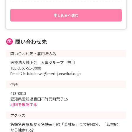
声も聞くことのできるチャンスですので、ぜひご参加ください！
★インターンシップ後の応募（選考予約）は強制しません。
申し込みへ進む
体験してみて、「ここで働きたい」と思っていただけました
ら、改めてご応募いただけましたら幸いです。
問い合わせ先
【対象者】
2027年卒業予定者
問い合わせ先・雇用法人名
【インターンシップ 予定例】
医療法人純正会 人事グループ 福川
9:30 1階受付に集合！
TEL:0565-51-3000
その後、実習着に更衣
Email：h-fukukawa@med-junseikai.or.jp
10:00 病棟インターンスタート
11:30 インターン終了
住所
11:30 募集要項説明、院内見学など
473-0913
12:00 解散 お疲れさまでした♪
愛知県愛知県豊田市竹元町荒子15
地図を確認する
※午後を希望したい方もお問合せ下さい！
アクセス
※体験型のインターンシップは平日のみの開催とさせていただい
ております。
名鉄名古屋駅から名鉄三河線「若林駅」まで約40分、「若林駅」
から徒歩15分