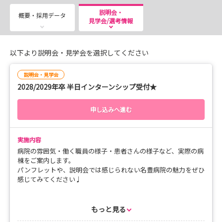
て選べる【見学＆インターンシップ】を同時受付中◎
説明会・
概要・採用データ
見学会/選考情報
「まずは職場の雰囲気を見てみたい」という方は【見
学】、
以下より説明会・見学会を選択してください
「先輩ナースの仕事を間近でじっくり体験したい」という
方は【インターンシップ】がおすすめです。
説明会・見学会
2028/2029年卒 半日インターンシップ受付★
どちらも、皆さんの学校生活や実習のスケジュールに合わ
申し込みへ進む
せて無理のない日程で調整します。
「まだ何も決まっていないけれど、とりあえず行ってみた
い」という方も大歓迎ですので、どうぞお気軽にご参加く
実施内容
ださい！
病院の雰囲気・働く職員の様子・患者さんの様子など、実際の病
棟をご案内します。
パンフレットや、説明会では感じられない名豊病院の魅力をぜひ
━━━━━━━━━━━━━━━━━━━━━
感じてみてください♩
◆◇ 選べる2つのコース ◇◆
当日は2時間程度、先輩看護師について業務を見ていただきま
━━━━━━━━━━━━━━━━━━━━━
す。
もっと見る
見るだけではなく、働き方・大変なところ・やりがいなど、生の