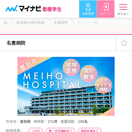
会員登録
ログイン
メニュー
愛知県の病院検索
名豊病院
セミナー一覧
名豊病院
所在地：
愛知県
病床数：
271床
看護師数：
100名
制度待遇：
二交代
寮・住宅補助あり
資格支援あり