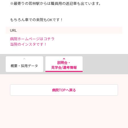
※最寄りの若林駅からは職員用の送迎車も出ています。
【持ち物】
実習着 （学校の実習着でOKです）
白のナースシューズまたはスニーカー（サンダル不可）
もちろん車での来院もOKです！
筆記用具
URL
病院ホームページはコチラ
皆様のご参加お待ちしております♪
当院のインスタです！
お申込みは、応募フォームもしくはホームページよりご予約下さ
説明会・
概要・採用データ
い☆
見学会/選考情報
※インターンシップのお申込みは1週間前までにお願い致しま
す。
病院TOPへ戻る