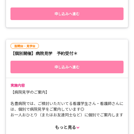
【1】まずは気軽に見てみたい！「病院見学コース」
声も聞くことのできるチャンスですので、ぜひご参加ください！
・内容：病院全体をぐるっと回る見学ツアー （＋ ご希望
申し込みへ進む
に合わせて先輩ナースに質問タイム）
★インターンシップに参加してみて、「ここで働きたい」と思っ
・時間：1時間〜1時間半程度
ていただけましたら、改めてご応募いただけましたら幸いです。
・特徴：私服OK、持ち物不要。学校帰りやお友達同士で
の参加も大歓迎です◎
【対象者】
説明会・見学会
2028/2029年卒業予定者
【2】名豊病院看護のリアルを体感！「インターンシッ
【個別開催】病院見学 予約受付＊
【インターンシップ 予定例】
プ」
9:30 1階受付に集合！
申し込みへ進む
・内容：実際の病棟に入り、先輩ナースのケアに同行・シ
その後、実習着に更衣
ャドーイング
10:00 病棟インターンスタート
11:30 インターン終了
・時間：半日（午前または午後で調整します◎午前中がオ
実施内容
11:30 募集要項説明、院内見学など
ススメです！）
【病院見学のご案内】
12:00 解散 お疲れさまでした♪
・特徴：ユニフォーム着用。看護のやりがいや職場のあた
名豊病院では、ご検討いただいてる看護学生さん・看護師さんに
たかい雰囲気を肌で感じられます。
は、個別で病院見学をご案内しています◎
※午後を希望したい方もお問合せ下さい！
お一人おひとり（またはお友達同士など）に個別でご案内します
※体験型のインターンシップは平日のみの開催とさせていただい
★どちらのコースでも、病院の雰囲気や働き方など、先輩
ので、気になったタイミングで質問ができます！
ております。
もっと見る
たちに何でも質問・相談できます！
【内容】