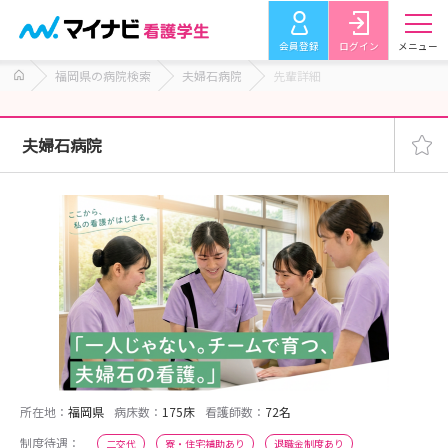
会員登録
ログイン
メニュー
福岡県の病院検索
夫婦石病院
先輩詳細
夫婦石病院
所在地：
福岡県
病床数：
175床
看護師数：
72名
制度待遇：
二交代
寮・住宅補助あり
退職金制度あり