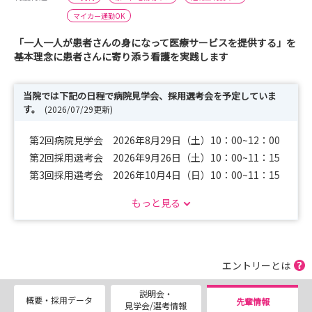
マイカー通勤OK
「一人一人が患者さんの身になって医療サービスを提供する」を
基本理念に患者さんに寄り添う看護を実践します
当院では下記の日程で病院見学会、採用選考会を予定していま
す。
(2026/07/29更新)
第2回病院見学会 2026年8月29日（土）10：00~12：00
第2回採用選考会 2026年9月26日（土）10：00~11：15
第3回採用選考会 2026年10月4日（日）10：00~11：15
もっと見る
病院見学会当日は先輩職員も出席し、学生の皆さんと座談
会を開催する予定です。
今の自分の不安や悩みを直接ぶつけてください！
上記日程以外でも随時受付可能ですので、ぜひご参加くだ
エントリーとは
さい。
説明会・
詳細は「説明会・見学会/選考情報」ページをご覧くださ
概要・採用データ
先輩情報
見学会/選考情報