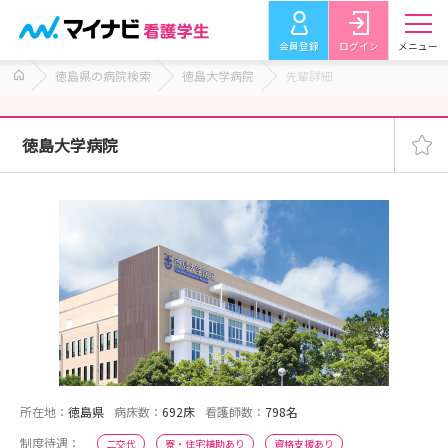
会員登録
ログイン
メニュー
徳島県の病院検索
徳島大学病院
先輩詳細
徳島大学病院
所在地：
徳島県
病床数：
692床
看護師数：
798名
制度待遇：
二交代
寮・住宅補助あり
資格支援あり