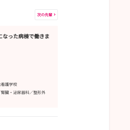
次の先輩
になった病棟で働きま
准看護学校
／腎臓・泌尿器科／整形外