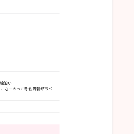
号線沿い
）、さーのって号:佐野新都市バ