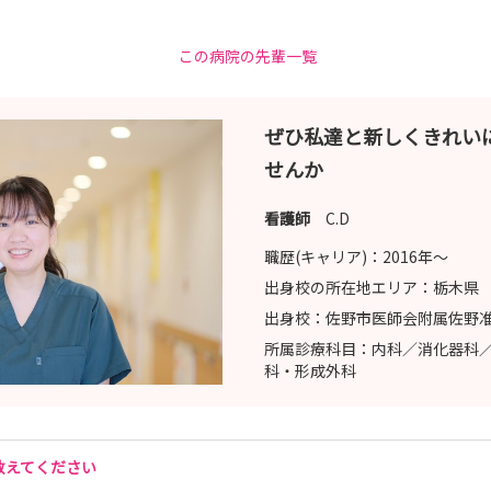
この病院の先輩一覧
ひご参加ください
ぜひ私達と新しくきれい
せんか
看護師
C.D
職歴(キャリア)：
2016年〜
出身校の所在地エリア：
栃木県
出身校：
佐野市医師会附属佐野
所属診療科目：
内科／消化器科
科・形成外科
教えてください