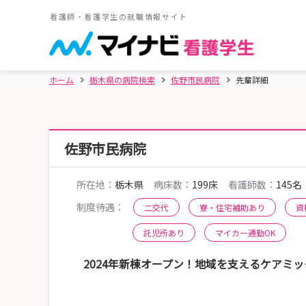
看護師・看護学生の就職情報サイト
ホーム
栃木県の病院検索
佐野市民病院
先輩詳細
佐野市民病院
所在地：
栃木県
病床数：
199床
看護師数：
145名
制度待遇：
二交代
寮・住宅補助あり
資
託児所あり
マイカー通勤OK
2024年新棟オープン！地域を支えるケアミ