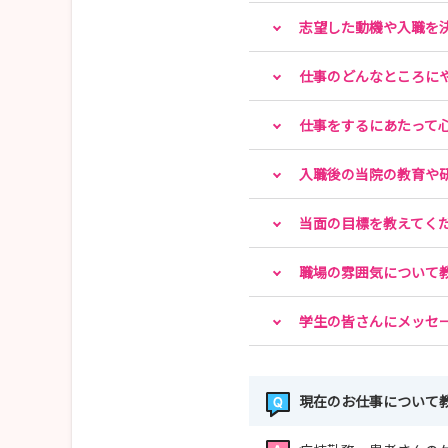
志望した動機や入職を
https://www.youtube.com/watch?v=-pWv8GfF
仕事のどんなところに
●Instagram 佐野市民病院【公式】
仕事をするにあたって
https://www.youtube.com/watch?v=-pWv8GfF
入職後の当院の教育や
当面の目標を教えてく
職場の雰囲気について
学生の皆さんにメッセ
現在のお仕事について