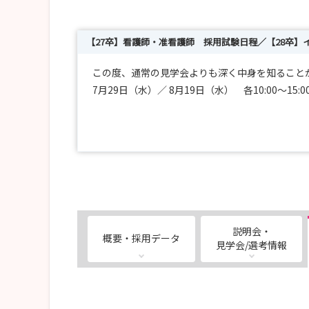
【27卒】看護師・准看護師 採用試験日程／【28卒】
この度、通常の見学会よりも深く中身を知ること
7月29日（水）／ 8月19日（水） 各10:00～
27年卒対象には、下記日程にて採用試験を実施
１．選考日程
【選考日程】
7/1（水）締切 7/6（月）～7/10（金） 選考
7/29（水）締切 8/3（月）～8/7（金） 選考
9/2（水）締切 9/7（月）～9/11（金） 選考
説明会・
概要・採用データ
見学会/選考情報
２．選考結果の通知