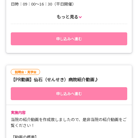
となっておりますので、是非ご応募をお待ちしておりま
日時：09：00～16：30（平日開催）
す！
開催日：随時開催
もっと見る
【スケジュール】
08：55～09：10 看護部長の挨拶・オリエンテーション
09：10～09：50 病院の役割説明・卒後教育制度について
09：50～12：30 看護体験
申し込みへ進む
12：30～13：30 休憩（昼食は当院の病院食をご提供します
♪ 患者満足度１００％の病院食です！）
13：30～14：30 手術室体験
14：30～15：30 カテーテル室の見学（心臓カテーテル室の見
学ができます。）
説明会・見学会
15：30～16：20 看護体験（病棟見学）
【PR動画】仙石（せんせき）病院紹介動画♪
16：20～16：30 質疑応答
16：30 終了
申し込みへ進む
お申し込み時に複数の希望日などがありましたらお知らせくださ
い。
実施内容
日程調整をさせていただきます。
当院の紹介動画を作成致しましたので、是非当院の紹介動画をご
ご予約をお待ちしております。
覧ください！
【動画の概要】