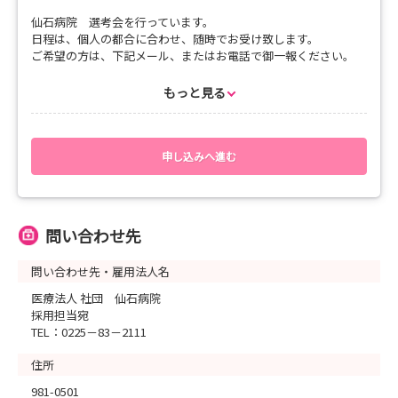
仙石病院 選考会を行っています。
日程は、個人の都合に合わせ、随時でお受け致します。
ご希望の方は、下記メール、またはお電話で御一報ください。
お待ちしております。
もっと見る
メール：yuka-sasaki@senseki.gr.jp
電 話：0225-83-2111 （採用担当：看護部長 佐々木由佳）
医療法人社団 仙石病院
申し込みへ進む
選考会に必要な書類：履歴書（ご持参か、事前送付可能）
問い合わせ先
問い合わせ先・雇用法人名
医療法人 社団 仙石病院
採用担当宛
TEL：0225－83－2111
住所
981-0501