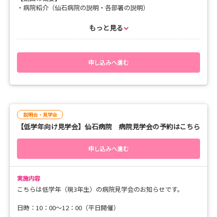
・病院紹介（仙石病院の説明・各部署の説明）
・教育制度の説明
・当院職員の紹介
もっと見る
・先輩看護師からのコメント
この動画をご覧いただき、少しでも興味が湧きましたら、対面で
の見学会も受け付けておりますので
申し込みへ進む
マイナビよりエントリーください！
説明会・見学会
【低学年向け見学会】仙石病院 病院見学会の予約はこちら
申し込みへ進む
実施内容
こちらは低学年（現3年生）の病院見学会のお知らせです。
日時：10：00～12：00（平日開催）