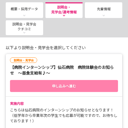
【新着トピックス】
説明会・
概要・採用データ
先輩情報
見学会/選考情報
この度2026年12月13日（日）に行うマイナビ看護学生合
同説明会 仙台会場に出展する事となりました！
説明会・見学会
開催場所：仙台国際センター
クチコミ
時間：13：00～17:00
以下より説明会・見学会を選択してください
当日は当院の魅力だけではなく、福利厚生面や看護部の様
子など細かくご説明する予定です！
説明会・見学会
低学年の方、4月より卒業年次になる学生でもどなたでも
【病院インターンシップ】仙石病院 病院体験会のお知ら
受け付けておりますので、是非当院のブースまでお越しく
せ ～昼食支給有♪～
ださい！
申し込みへ進む
【その他告知】
実施内容
マイナビ看護学生上に、当院の行うコンテンツすべてを開
こちらは仙石病院のインターンシップのお知らせとなります！
示しました！
（低学年から卒業年次の学生でも応募が可能ですので、お待ちし
ております！）
低学年から卒業年次の学生様すべての方が参加できる内容