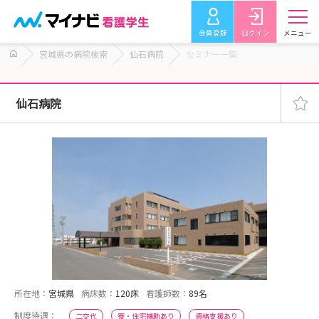
会員登録
ログイン
メニュー
宮城県の病院検索
仙石病院
セミナー一覧
仙石病院
所在地：
宮城県
病床数：
120床
看護師数：
89名
制度待遇：
二交代
寮・住宅補助あり
資格支援あり