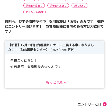
退職金制度あり
奨学金制度あり
託児所あり
マイカー通勤OK
説明会、見学会随時受付中。採用試験は「面接」のみです！気軽
にエントリー頂けます！ 急性期医療に興味のある方は大歓迎で
す♪
【新着】12月13日仙台看護セミナーに出展する事になりまし
た！！（仙台国際センター）
(2026/07/01更新)
皆様こんにちは！
仙石病院 看護部長の佐々木です。
当院は宮城県東松島市にある、循環器・脳外科・泌尿器科
もっと見る
の急性期一般病院です。充実した教育体制で、新人の離職
率ゼロ。年間休日も有給5日間含めると、132日と充実。
遠方の方も働ける寮も完備しており、都会に負けない給与
体制を維持しております。
エントリーとは