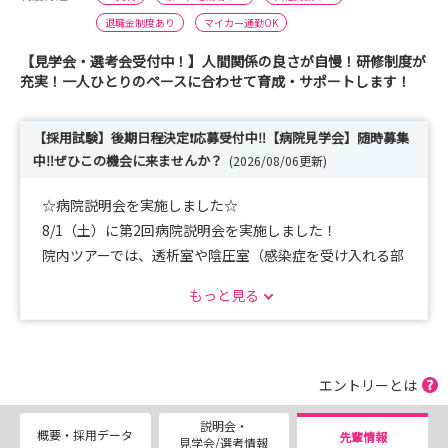
退職金制度あり
マイカー通勤OK
【見学会・選考会受付中！】人間関係の良さが自慢！研修制度が
充実！一人ひとりのペースに合わせて育成・サポートします！
【採用試験】後期日程決定❗️応募受付中‼【病院見学会】随時募集
中‼ぜひこの機会に来ませんか？
(2026/08/06更新)
☆病院説明会を実施しました☆
8/1（土）に第2回病院説明会を実施しました！
院内ツアーでは、透析室や陰圧室（感染症を受け入れる部
屋です！）、
もっと見る
各病棟に行きました！
それぞれの特徴が伝わったのではないかと思います☆
座談会では、先輩とじっくり話す時間を持ち、気になるこ
とをたくさん質問できました‼
エントリーとは
説明会・
病院見学会では
概要・採用データ
先輩情報
見学会/選考情報