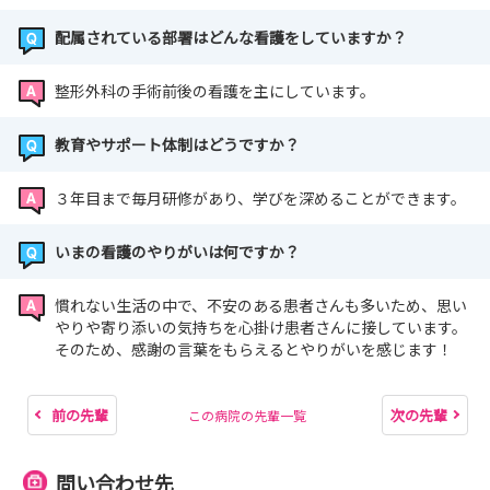
https://www.kyouninkai.jp/konan/recruit.html
配属されている部署はどんな看護をしていますか？
書類提出がマイナビ看護学生の「WEB提出物」でできる
整形外科の手術前後の看護を主にしています。
ようになりました
教育やサポート体制はどうですか？
よろしくお願いします!
３年目まで毎月研修があり、学びを深めることができます。
いまの看護のやりがいは何ですか？
慣れない生活の中で、不安のある患者さんも多いため、思い
やりや寄り添いの気持ちを心掛け患者さんに接しています。
そのため、感謝の言葉をもらえるとやりがいを感じます！
前の先輩
次の先輩
この病院の先輩一覧
問い合わせ先