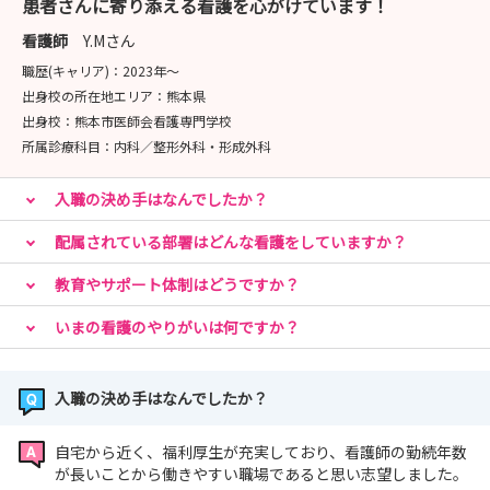
患者さんに寄り添える看護を心がけています！
ぜひ、ご検討ください
次回は8月22日（土）です
看護師
Y.Mさん
応募の締め切りは
職歴(キャリア)：
2023年〜
8/15（土）までとなっています
出身校の所在地エリア：
熊本県
出身校：
熊本市医師会看護専門学校
所属診療科目：
内科／整形外科・形成外科
９月は26日（土） です
入職の決め手はなんでしたか？
採用試験：後期日程が決定しました
配属されている部署はどんな看護をしていますか？
12月12日（土）
教育やサポート体制はどうですか？
いまの看護のやりがいは何ですか？
後期は１回のみとなっています
ぜひご応募ください！
お待ちしています☆
入職の決め手はなんでしたか？
詳細は選考のページでご確認ください
自宅から近く、福利厚生が充実しており、看護師の勤続年数
が長いことから働きやすい職場であると思い志望しました。
当院ホームページにも掲載しています