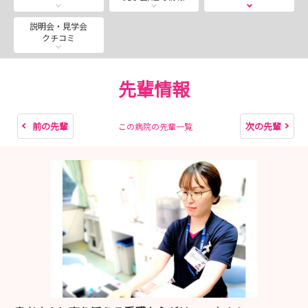
江南病院の魅力をお伝えできると思います☆
院内ツアーでは、先輩と楽しくおしゃべりしながら回って
説明会・見学会
クチコミ
います
ききたいことを直接きくチャンスです‼
楽しいのでぜひぜひ来てくださいね！
先輩情報
見学会は随時募集中です！
いつでも申し込みできます！
前の先輩
次の先輩
この病院の先輩一覧
内容：江南病院ってどんなところ？
たのしい院内ツアー
先輩たちとなんでもアリ座談会
楽しい時間を一緒に過ごしましょう！
◇◇
27年卒 看護師採用試験 応募受付中です！