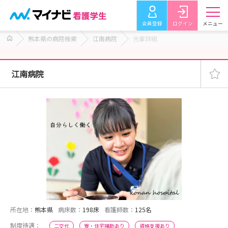
会員登録
ログイン
メニュー
熊本県の病院検索
江南病院
先輩詳細
江南病院
所在地：
熊本県
病床数：
198床
看護師数：
125名
制度待遇：
二交代
寮・住宅補助あり
資格支援あり