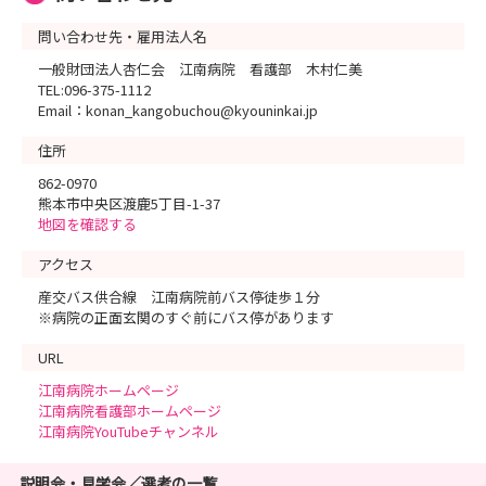
問い合わせ先・雇用法人名
一般財団法人杏仁会 江南病院 看護部 木村仁美
TEL:096-375-1112
Email：konan_kangobuchou@kyouninkai.jp
住所
862-0970
熊本市中央区渡鹿5丁目-1-37
地図を確認する
アクセス
産交バス供合線 江南病院前バス停徒歩１分
※病院の正面玄関のすぐ前にバス停があります
URL
江南病院ホームページ
江南病院看護部ホームページ
江南病院YouTubeチャンネル
説明会・見学会／選考の一覧