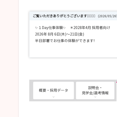
ご覧いただきありがとうございます👨‍⚕️👩‍⚕️
(2026/05/2
✨１Day仕事体験✨ ＊2028年4月 採用者向け
2026年 8月 6日(木)～21日(金)
半日部署でお仕事の体験ができます!
実際の看護や職場環境にふれ、当院で勤務するイ
✨試験日程✨ ＊2027年4月 採用試験のエン
2026年 4月25日(土)・26日(日)・5月16日(土)・23
採報用情は随時ホームページにて更新中です👨‍⚕️👩‍⚕️
最新情報をチェックしてください 👉 https://anjokos
説明会・
概要・採用データ
見学会/選考情報