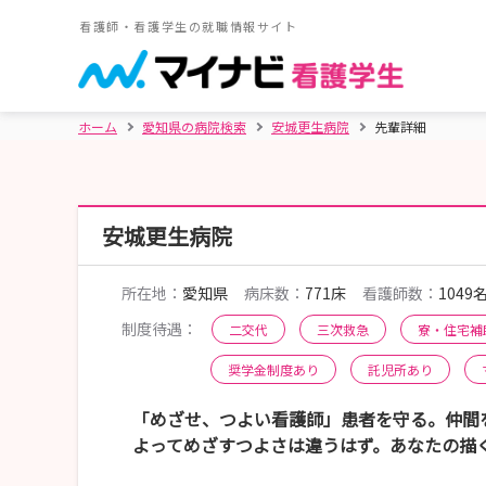
看護師・看護学生の就職情報サイト
ホーム
愛知県の病院検索
安城更生病院
先輩詳細
安城更生病院
所在地：
愛知県
病床数：
771床
看護師数：
1049
制度待遇：
二交代
三次救急
寮・住宅補
奨学金制度あり
託児所あり
「めざせ、つよい看護師」患者を守る。仲間
よってめざすつよさは違うはず。あなたの描