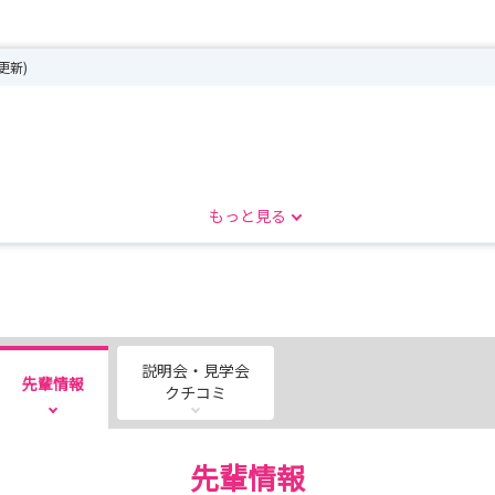
6更新)
メージをしてみませんか？
もっと見る
トリーは終了しました。たくさんのご応募ありがとうございました。
日(土)
ei.jp/nurse/
説明会・見学会
先輩情報
クチコミ
先輩情報