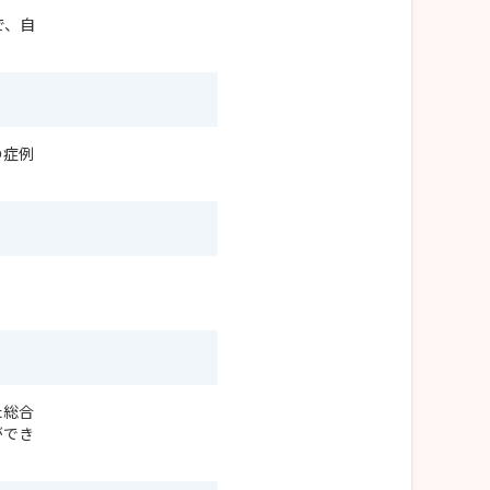
で、自
の症例
た総合
ができ