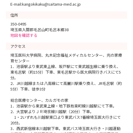
E-mail:kangokikaku@saitama-med.ac.jp
住所
350-0495
埼玉県入間郡毛呂山町毛呂本郷38
地図を確認する
アクセス
埼玉医科大学病院、丸木記念福祉メディカルセンター、光の家療
育センター
1．池袋駅より東武東上線、坂戸駅にて東武越生線に乗り換え、
東毛呂駅（約15分）下車、東毛呂駅から医大病院行きバスにて5
分。
2．JR川越線または八高線にて高麗川駅乗り換え、JR毛呂駅（約
5分）下車、徒歩3分
総合医療センター、カルガモの家
1．池袋駅から東武東上線・地下鉄有楽町線川越駅にて下車。
2．大宮駅よりＪＲ埼京線川越駅（20分）下車。
1・2いずれも川越駅東口より東武バス7番線埼玉医大行きにて
20分。
3．西武新宿線本川越駅下車。東武バス埼玉医大行き・川越運動