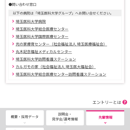
●問い合わせ窓口
★イベントのお知らせ
【インターンシップ、病院見学など各種イベントのご予
以下の病院は「埼玉医科大学グループ」へお問い合せください。
約はこちら♪】
埼玉医科大学病院
埼玉医科大学総合医療センター
https://docs.google.com/forms/d/e/1FAIpQLScZFneQY
埼玉医科大学国際医療センター
McmKO-
光の家療育センター（社会福祉法人 埼玉医療福祉会）
vJWtu7QQkLUob3RXpFNRJzK9k9w_pU7wESw/viewfor
丸木記念福祉メディカルセンター
m?usp=sf_link
埼玉医科大学訪問看護ステーション
カルガモの家（社会福祉法人 埼玉医大福祉会）
埼玉医科大学総合医療センター訪問看護ステーション
★採用試験について
2027年4月採用のご応募は、埼玉医科大学マイページ
にてご応募いただきます。
皆様のご応募をお待ちしております。
エントリーとは
※最終試験日は、8月22日を予定しています。
説明会・
概要・採用データ
先輩情報
見学会/選考情報
【2027年4月にご入職の方向け 埼玉医科大学マイペ
ージ （新卒＆既卒）】