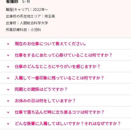
看護師
S･M
職歴(キャリア)：
2022年〜
★お問い合わせ
出身校の所在地エリア：
埼玉県
📞 049-276-1115
出身校：
人間総合科学大学
📧 kangokikaku@saitama-med.ac.jp（看護職採
所属診療科目：
小児科
用担当）
お気軽にお問合せください。
現在のお仕事について教えてください。
仕事をするにあたって心掛けていることは何ですか？
仕事のどんなところにやりがいを感じますか？
入職して一番印象に残っていることは何ですか？
同期との関係はどうですか？
お休みの日は何をしていますか？
仕事で落ち込んだ時に立ち直るコツは何ですか？
どんな後輩に入職してほしいですか？それはなぜですか？