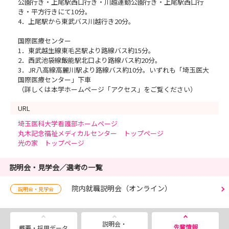
公園行き・上尾駅西口行き・川越運動公園行き・上尾駅西口行
き・平方行きにて10分。
4．上尾駅から東武バス川越行き20分。
国際医療センター
1．東武越生線東毛呂駅より路線バス約15分。
2．西武池袋線飯能駅北口より路線バス約20分。
3．JR八高線高麗川駅より路線バス約10分。いずれも「埼玉医大
国際医療センター」下車
（詳しくは本学ホームページ「アクセス」をご覧ください）
URL
埼玉医科大学看護部ホームページ
丸木記念福祉メディカルセンター トップページ
光の家 トップページ
説明会・見学会／選考の一覧
院内就職説明会（オンライン）
説明会・見学会
説明会・
先輩情報
概要・採用データ