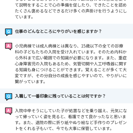
て説明をすることで心の準備を促したり、できたことを認め
たくさん褒めるなどできるだけ多くの声掛けを行うようにし
ています。
仕事のどんなところにやりがいを感じますか？
小児病棟では成人病棟とは異なり、15歳以下の全ての診療
科の子どもたちの入院を受け入れています。そのため内科か
ら外科まで広い範囲での知識が必要になります。また、重症
心身障害児の入院もあるため、気管切開や人工呼吸器に関す
る知識も身につけることができます。覚えることが多くて大
変ですが、その分自分の成長を感じやすいので、やりがいに
繋がっています。
入職して一番印象に残っていることは何ですか？
入院中辛そうにしていた子が処置などを乗り越え、元気にな
って帰っていく姿を見ると、看護できて良かったなと思いま
す。また、退院の際に折り紙やぬり絵など手作りのプレゼン
トをくれる子もいて、今でも大事に保管しています。