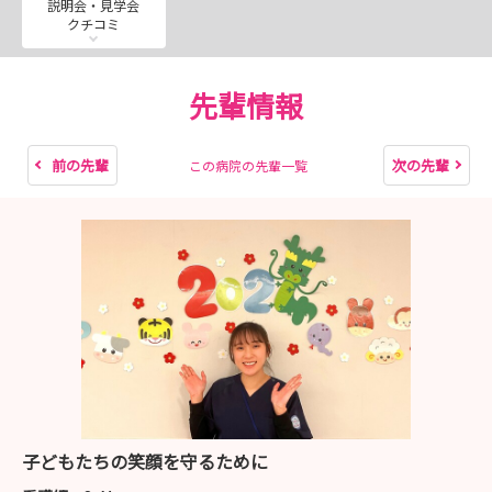
説明会・見学会
https://mypage.3070.i-webs.jp/saitama-
クチコミ
med2027/
先輩情報
【試験方法】
＊埼玉医科大学マイページより、ご応募いただきま
す。
前の先輩
次の先輩
この病院の先輩一覧
新卒の方：一次試験（書類選考）・二次試験（小
論文、面接（対面））
既卒の方：一次試験（書類選考）・二次試験（面
接（対面
★インスタグラム（看護部リクルート）
先輩紹介や病棟の雰囲気をお届けしています。
https://www.instagram.com/smug.kango?
igsh=MW9kYXJvZGNsd2F6OQ%3D%3D&utm_source=q
子どもたちの笑顔を守るために
r