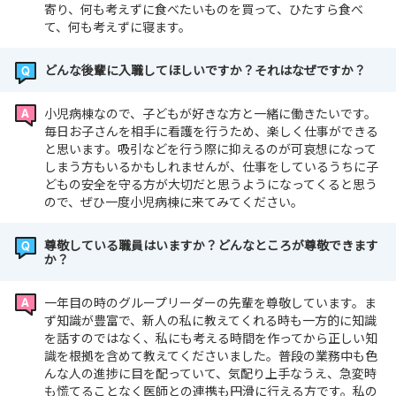
寄り、何も考えずに食べたいものを買って、ひたすら食べ
て、何も考えずに寝ます。
どんな後輩に入職してほしいですか？それはなぜですか？
小児病棟なので、子どもが好きな方と一緒に働きたいです。
毎日お子さんを相手に看護を行うため、楽しく仕事ができる
と思います。吸引などを行う際に抑えるのが可哀想になって
しまう方もいるかもしれませんが、仕事をしているうちに子
どもの安全を守る方が大切だと思うようになってくると思う
ので、ぜひ一度小児病棟に来てみてください。
尊敬している職員はいますか？どんなところが尊敬できます
か？
一年目の時のグループリーダーの先輩を尊敬しています。ま
ず知識が豊富で、新人の私に教えてくれる時も一方的に知識
を話すのではなく、私にも考える時間を作ってから正しい知
識を根拠を含めて教えてくださいました。普段の業務中も色
んな人の進捗に目を配っていて、気配り上手なうえ、急変時
も慌てることなく医師との連携も円滑に行える方です。私の