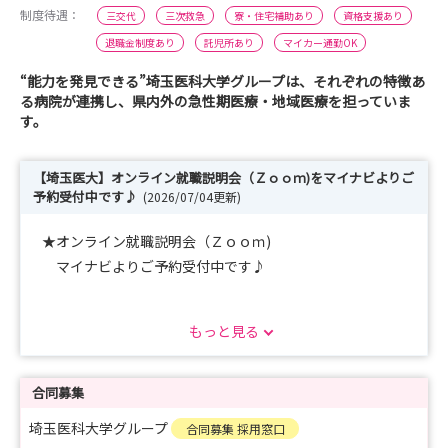
制度待遇：
三交代
三次救急
寮・住宅補助あり
資格支援あり
退職金制度あり
託児所あり
マイカー通勤OK
“能力を発見できる”埼玉医科大学グループは、それぞれの特徴あ
る病院が連携し、県内外の急性期医療・地域医療を担っていま
す。
【埼玉医大】オンライン就職説明会（Ｚｏｏｍ)をマイナビよりご
予約受付中です♪
(2026/07/04更新)
★オンライン就職説明会（Ｚｏｏｍ)
マイナビよりご予約受付中です♪
https://nurse.mynavi.jp/student/seminars/detail/78b8
もっと見る
3dab99240ad2963452dccf813832
1時間程度の説明会ですので、お気軽にご参加くださ
い。
合同募集
埼玉医科大学グループ
合同募集 採用窓口