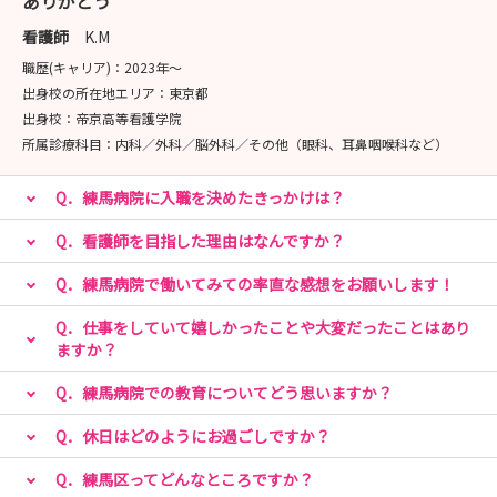
ありがとう
2.各実施日の10日前が締切日となります。
3.コースは半日就業体験（9時～13時）とします。
看護師
K.M
https://nurse.mynavi.jp/student/seminars/detail/616e
職歴(キャリア)：
2023年〜
ce26c8b2b8443fabe21b6fbf5bb5
出身校の所在地エリア：
東京都
出身校：
帝京高等看護学院
所属診療科目：
内科／外科／脳外科／その他（眼科、耳鼻咽喉科など）
≪病院見学会≫
Q．練馬病院に入職を決めたきっかけは？
日時 申込締切日
Q．看護師を目指した理由はなんですか？
第1回 8月21日（木） 締切
第2回 9月20日（土） 締切
Q．練馬病院で働いてみての率直な感想をお願いします！
第3回 10月18日（土） 締切
Q．仕事をしていて嬉しかったことや大変だったことはあり
第4回 11月15日（土） 締切
ますか？
第5回 2月21日（土） 2月11日（水）
Q．練馬病院での教育についてどう思いますか？
第6回 3月21日（土） 3月11日（水）
（定員：確実50名）
Q．休日はどのようにお過ごしですか？
・実施内容
Q．練馬区ってどんなところですか？