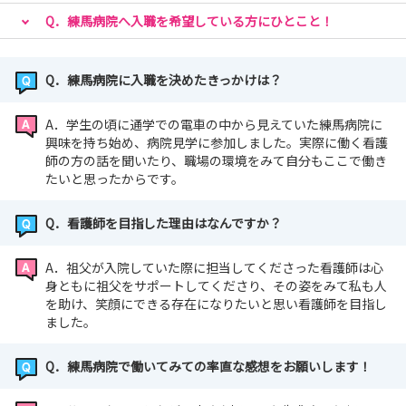
当日はまず、師長や主任と院内の見学をしていただきま
Q．練馬病院へ入職を希望している方にひとこと！
す。
その後、若手職員との座談会がございます。
師長にも、若手にも好きなだけ質問してください！
Q．練馬病院に入職を決めたきっかけは？
A．学生の頃に通学での電車の中から見えていた練馬病院に
資料請求（エントリー）は下記からお気軽にどうぞ！
興味を持ち始め、病院見学に参加しました。実際に働く看護
師の方の話を聞いたり、職場の環境をみて自分もここで働き
https://nurse.mynavi.jp/student/entries/entry/67defd7
たいと思ったからです。
877dd49ba66ee46b3f251650d
たくさんのご応募をお待ちしております！！
Q．看護師を目指した理由はなんですか？
A．祖父が入院していた際に担当してくださった看護師は心
身ともに祖父をサポートしてくださり、その姿をみて私も人
を助け、笑顔にできる存在になりたいと思い看護師を目指し
ました。
Q．練馬病院で働いてみての率直な感想をお願いします！