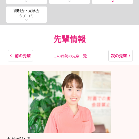
・申込方法
下記の「説明会・見学会申込」ボタンをクリックいただく
説明会・見学会
クチコミ
か、URLからご予約ください。
※申し込みの際は個人情報の登録漏れにご注意ください。
先輩情報
≪就業体験≫
前の先輩
次の先輩
この病院の先輩一覧
実施期間・対象
第一期 2025年7月～9月 毎週火・水・木曜日（定員：
各日5名）
※各日程定員の5名に達した場合は、お申込みを締め切ら
せていただきます。
なおキャンセルが出た場合は募集再開いたしますので、
申込画面をご確認ください。
・申込方法
1マイナビより希望の日程へお申込みください