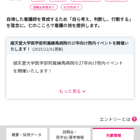
退職金制度あり
託児所あり
自律した看護師を育成するため「自ら考え、判断し、行動する」
を理念に、仁のこころで看護の技を提供します。
順天堂大学医学部附属練馬病院の27卒向け院内イベントを開催い
たします！
(2025/12/01更新)
順天堂大学医学部附属練馬病院の27卒向け院内イベント
を開催いたします！
病院見学会と就業体験を開催いたします。
もっと見る
マイナビからのみ申し込みが可能でございます。
皆様のご参加をお待ちしております。
・開催場所
エントリーとは
順天堂大学練馬病院 現地
説明会・
概要・採用データ
先輩情報
見学会/選考情報