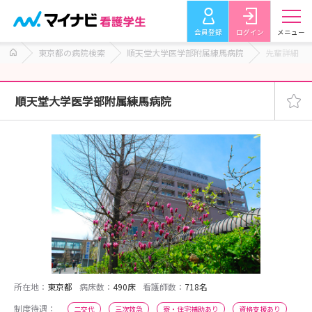
会員登録
ログイン
メニュー
東京都の病院検索
順天堂大学医学部附属練馬病院
先輩詳細
順天堂大学医学部附属練馬病院
所在地：
東京都
病床数：
490床
看護師数：
718名
制度待遇：
二交代
三次救急
寮・住宅補助あり
資格支援あり