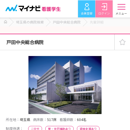
会員登録
ログイン
メニュー
埼玉県の病院検索
戸田中央総合病院
先輩詳細
戸田中央総合病院
所在地：
埼玉県
病床数：
517床
看護師数：
604名
制度待遇：
二交代
寮・住宅補助あり
資格支援あり