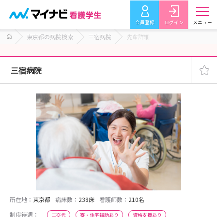
会員登録
ログイン
メニュー
東京都の病院検索
三宿病院
先輩詳細
三宿病院
所在地：
東京都
病床数：
238床
看護師数：
210名
制度待遇：
二交代
寮・住宅補助あり
資格支援あり