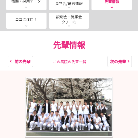
概要・採用データ
先輩情報
見学会/選考情報
ョン（の看護）について」
合同就職説明会では聞けない「三宿病院の看護」
説明会・見学会
ココに注目！
クチコミ
について、認知症看護認定看護師・訪問看護師と若手看護
師が
お話しします！
先輩情報
急性期から在宅まで、三宿病院の“看護”を知る機
会です。
前の先輩
次の先輩
この病院の先輩一覧
第2回：2026年9月12日(土) 10:00-11:00
テーマ：「三宿病院の脳卒中センターおよび訪問看護ステ
ーション（の看護）について」
合同就職説明会では聞けない「三宿病院の看護」
について、脳卒中看護認定看護師・訪問看護師と若手看護
師が
お話しします！
急性期から在宅まで、三宿病院の“看護”を知る機