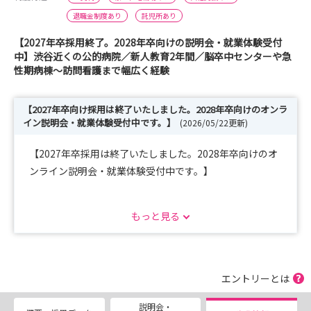
退職金制度あり
託児所あり
【2027年卒採用終了。2028年卒向けの説明会・就業体験受付
中】渋谷近くの公的病院／新人教育2年間／脳卒中センターや急
性期病棟～訪問看護まで幅広く経験
【2027年卒向け採用は終了いたしました。2028年卒向けのオンラ
イン説明会・就業体験受付中です。】
(2026/05/22更新)
【2027年卒採用は終了いたしました。2028年卒向けのオ
ンライン説明会・就業体験受付中です。】
１）オンライン説明会
もっと見る
所要時間：60分程度
申込方法：マイナビサイトからお申込みください。
開催日程：
エントリーとは
第1回：2026年8月8日(土) 10:00-11:00
説明会・
テーマ：「三宿病院の認知症看護および訪問看護ステーシ