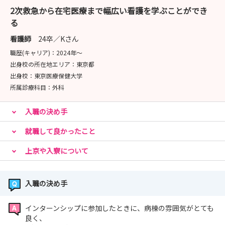
会です。
2次救急から在宅医療まで幅広い看護を学ぶことができ
る
２）就業体験
看護師
24卒／Kさん
実施曜日：火・水・木・金曜日(祝日除く)
職歴(キャリア)：
2024年〜
開催期間：2026年8月4日（火）～9月11日（金）
出身校の所在地エリア：
東京都
出身校：
東京医療保健大学
所属診療科目：
外科
３）選考会 ※終了いたしました
入職の決め手
開催日程・書類提出期限：
【第1回】開催：2026年4月18日（土）9:00 ／ 提出期限：
就職して良かったこと
4月8日（水）必着
【第2回】開催：2026年4月25日（土）9:00 ／ 提出期限：
上京や入寮について
4月15日（水）必着
【第3回】開催：2026年5月16日（土）9:00 ／ 提出期限：
入職の決め手
5月6日（水）必着
【第4回】開催：2026年6月13日（土）9:00 ／ 提出期限：
インターンシップに参加したときに、病棟の雰囲気がとても
6月3日（水）必着
良く、