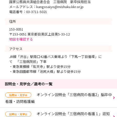
国家公務員共済組合連合会 三宿病院 新卒採用担当
メールアドレス：kangosaiyo@mishuku.kkr.or.jp
電話番号：03-3711-5021
住所
153-0051
〒153-0051 東京都目黒区上目黒5-33-12
地図を確認する
アクセス
JR線「渋谷」駅南口42番バス乗場より「下馬一丁目循環」に
て 「三宿病院前」下車
・東急東横線「祐天寺」駅より徒歩15分
・東急田園都市線「池尻大橋」駅より徒歩15分
説明会・見学会／選考の一覧
オンライン説明会「三宿病院の看護2」脳卒中
説明会・見学会
看護・訪問看護編
オンライン説明会「三宿病院の看護１」認知
説明会・見学会