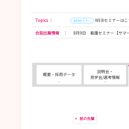
Topics
：
WEBセミナーはこ
WEBセミナー
合説出展情報
：
8月9日 看護セミナー【サマ
説明会・
概要・採用データ
見学会/選考情報
前の先輩