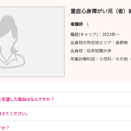
重症心身障がい児（者）
看護師
L
職歴(キャリア)：
2023年〜
出身校の所在地エリア：
長野県
出身校：
松本短期大学
所属診療科目：
小児科／その他
を志望した理由はなんですか？
教えてください。
すか？