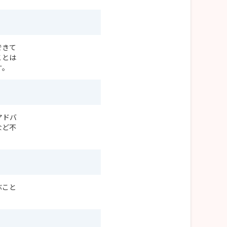
できて
ことは
す。
アドバ
など不
ぶこと