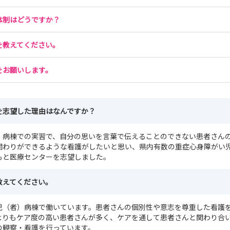
体制はどうですか？
を教えてください。
をお願いします。
を志望した理由はなんですか？
）病棟での実習で、自分の思いを言葉で伝えることのできない患者さん
関わりができるような看護がしたいと思い、県内有数の重症心身障がい
もと医療センターを志望しました。
教えてください。
児（者）病棟で働いています。患者さんの個別性や意志を尊重した看護
よりもケア度の高い患者さんが多く、ケアを通して患者さんと関わり合
の観察・看護を行っています。