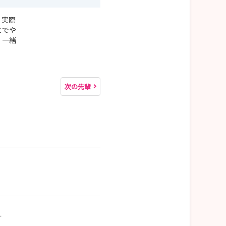
。実際
とでや
、一緒
次の先輩
ー