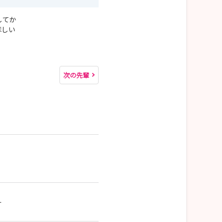
してか
ほしい
次の先輩
ー