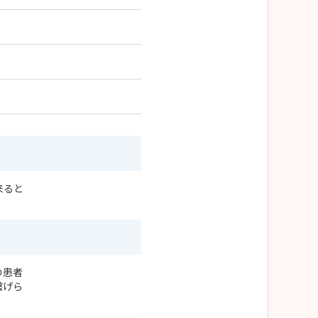
来ると
の患者
繋げら