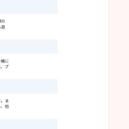
導の
も良
一緒に
す。プ
。
す。ま
め、他