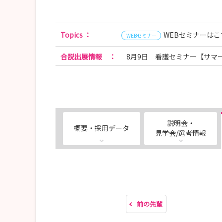
Topics
：
WEBセミナーはこ
WEBセミナー
合説出展情報
：
8月9日 看護セミナー【サマ
説明会・
概要・採用データ
見学会/選考情報
前の先輩