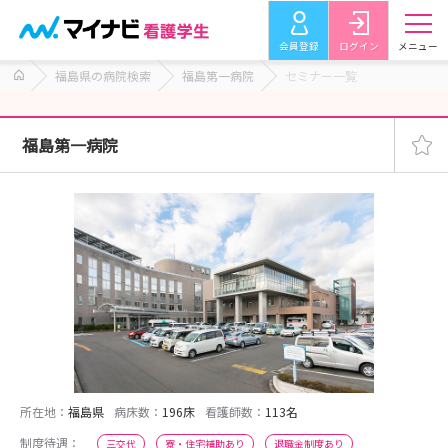
会員登録
ログイン
メニュー
福島県の病院検索
福島第一病院
セミナー一覧
福島第一病院
所在地：
福島県
病床数：
196床
看護師数：
113名
制度待遇：
三交代
寮・住宅補助あり
退職金制度あり