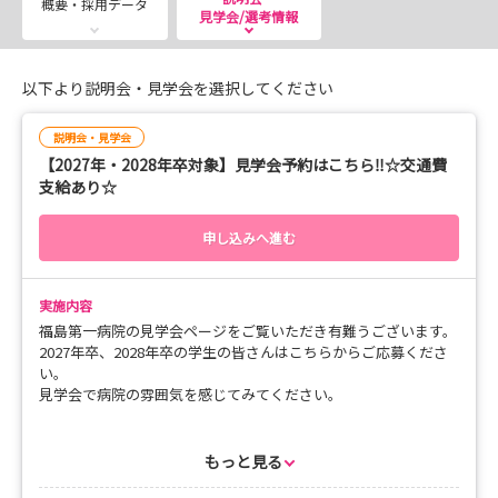
概要・採用データ
見学会/選考情報
10：30～ オリエンテーション・病院見学
11：30～ 先輩と話そう！
【交通費支給あり】
以下より説明会・見学会を選択してください
選考会も合わせてお申込みをお待ちしています☺
説明会・見学会
【2027年・2028年卒対象】見学会予約はこちら‼☆交通費
支給あり☆
申し込みへ進む
実施内容
福島第一病院の見学会ページをご覧いただき有難うございます。
2027年卒、2028年卒の学生の皆さんはこちらからご応募くださ
い。
見学会で病院の雰囲気を感じてみてください。
▼ 見学会内容 ▼
10：30～ オリエンテーション・病院見学
もっと見る
11：30～ 先輩と話そう！