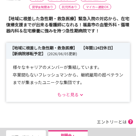
奨学金制度あり
託児所あり
マイカー通勤OK
【地域に根差した急性期・救急医療】緊急入院の対応から、在宅
復帰支援までが出来る看護師になれる！福島市の血管外科・循環
器内科＆在宅療養に強みを持つ急性期病院です！
【地域に根差した急性期・救急医療】 【年間124日休日】
【新病院移転予定】
(2026/06/05更新)
様々なキャリアのメンバーが集結しています。
卒業間もないフレッシュマンから、継続雇用の超ベテラン
までが集まったユニークな集団です。
働き方も様々で、ワーク・ライフ・バランスを推進し、仕
もっと見る
事とプライベートの両立を目指しています。
随時見学会を設定可能！「説明会・見学会申込」からお気
軽にお申込みください。
エントリーとは
▼ 見学会内容 ▼
説明会・