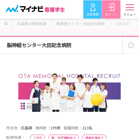
会員登録
ログイン
メニュー
広島県の病院検索
脳神経センター大田記念病院
先輩詳細
脳神経センター大田記念病院
所在地：
広島県
病床数：
199床
看護師数：
213名
制度待遇：
二交代
寮・住宅補助あり
資格支援あり