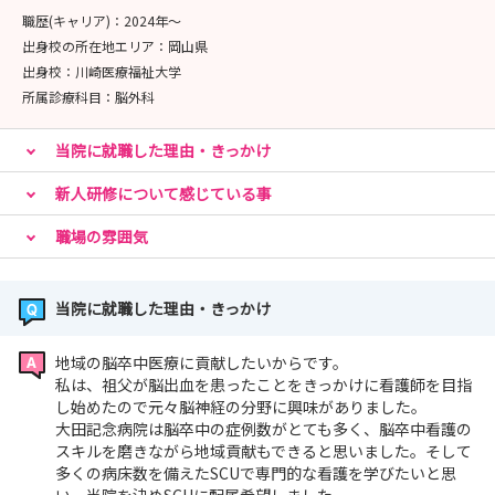
職歴(キャリア)：
2024年〜
出身校の所在地エリア：
岡山県
出身校：
川崎医療福祉大学
所属診療科目：
脳外科
当院に就職した理由・きっかけ
新人研修について感じている事
職場の雰囲気
当院に就職した理由・きっかけ
地域の脳卒中医療に貢献したいからです。
私は、祖父が脳出血を患ったことをきっかけに看護師を目指
し始めたので元々脳神経の分野に興味がありました。
大田記念病院は脳卒中の症例数がとても多く、脳卒中看護の
スキルを磨きながら地域貢献もできると思いました。そして
多くの病床数を備えたSCUで専門的な看護を学びたいと思