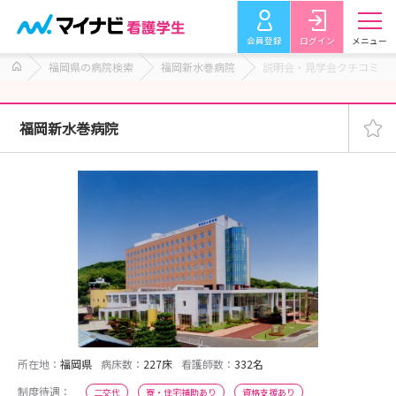
会員登録
ログイン
メニュー
福岡県の病院検索
福岡新水巻病院
説明会・見学会クチコミ
福岡新水巻病院
所在地：
福岡県
病床数：
227床
看護師数：
332名
制度待遇：
二交代
寮・住宅補助あり
資格支援あり