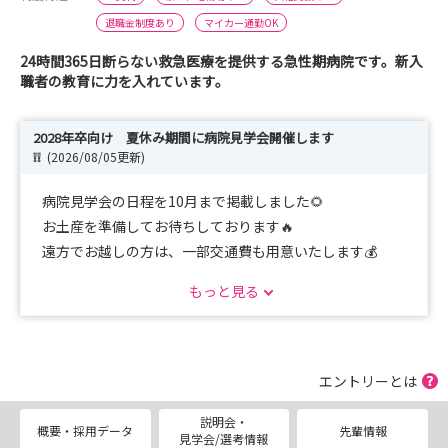
退職金制度あり
マイカー通勤OK
24時間365日断らない救急医療を提供する急性期病院です。新入
職者の教育に力を入れています。
2028年卒向け 夏休み期間に病院見学会開催します
❕❕
(2026/08/05更新)
病院見学会の日程を10月まで掲載しました🌻
お土産を準備してお待ちしております🔥
遠方でお越しの方は、一部交通費も用意いたします💰
1、2年目の方と意見交換会も行いますので、実習の不安
もっと見る
や採用試験についてのアドバイスなど、
気になることを相談できる時間も設けています😊🎵
寮の見学もできます🏠 入寮の際は寮費は格安です。家
具・家電備え付け、引っ越し費用の補助あります💰
エントリーとは
お気軽にご参加ください。申し込みお待ちしています！
説明会・
😊
概要・採用データ
先輩情報
見学会/選考情報