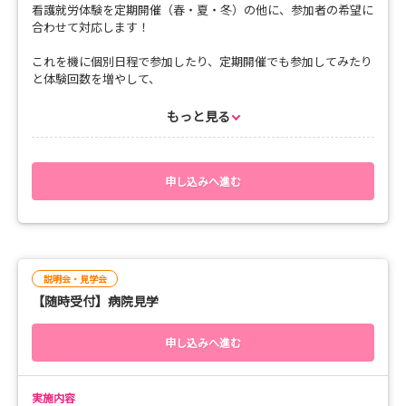
看護就労体験を定期開催（春・夏・冬）の他に、参加者の希望に
合わせて対応します！
これを機に個別日程で参加したり、定期開催でも参加してみたり
と体験回数を増やして、
より健生病院の雰囲気や業務について知っていただければと思い
ます(*^^*)
もっと見る
【場所】
健生病院
申し込みへ進む
【時間】
8:30～16:30
※基本は１日看護就労体験です
※複数日数希望の場合は、ご相談ください
説明会・見学会
【随時受付】病院見学
【体験対応可能曜日】
月曜日～金曜日（祝日不可）
※お盆期間8/13～8/14、年末年始12/29～1/3はご遠慮くださ
申し込みへ進む
い
実施内容
【体験職場】