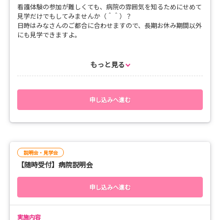
看護体験の参加が難しくても、病院の雰囲気を知るためにせめて
各病棟（手術室・救急外来もご相談に応じます）
見学だけでもしてみませんか（＾＾）？
※受け入れ体制によっては、体験職場の変更をお願いする場
日時はみなさんのご都合に合わせますので、長期お休み期間以外
合があります
にも見学できますよ。
【申し込み方法】
・必要事項を記入しお申込みください
【会場】
もっと見る
・時間は、8:30～16:30までとしてください
健生病院
・「体験希望日の第二希望」「体験したい部署（希望があれ
病院の説明をしながら、病棟などの見学を行います。
ば）」は、アンケートに記入をお願いします（入力必須）
特に見学をしたい部署がありましたら、できる限り調整致し
・お申込み内容の確認ができましたら、詳細についてご連絡
ますので、事前にお知らせください。
申し込みへ進む
いたします
【所要時間】
１時間～１時間半程度
【連絡先・問合せ先】
【見学対応可能時間】
津軽保健生活協同組合 看護介護部 阿保
説明会・見学会
月曜日～金曜日（祝日不可）
電話：090-4556-3962（平日9:00～16:00）
【随時受付】病院説明会
10:00～16:00（最終見学開始時間14:00）
※LINEで電話番号検索すると「津軽保健看護学生担当」アカ
ウントあります。そちらからお友達登録して連絡・お問合せいた
【申し込み方法】
だいても構いません。
申し込みへ進む
・必要事項を記入しお申込みください。
メール：kantai0625@tsugaru-health.coop
・時間は、見学開始（希望）時間としてください。
Instagramのダイレクトメールでも可能です
・「見学日時の第二希望」、「見学をしたい部署」は、アン
実施内容