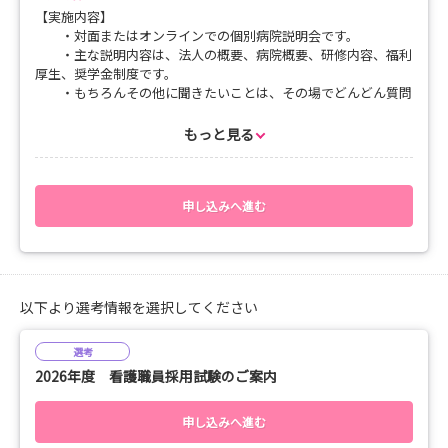
ケートに記入をお願いします。
【実施内容】
第二希望記入は必須記入でお願いします。
・対面またはオンラインでの個別病院説明会です。
・主な説明内容は、法人の概要、病院概要、研修内容、福利
【連絡先・問合せ先】
厚生、奨学金制度です。
津軽保健生活協同組合 看護介護部 阿保
・もちろんその他に聞きたいことは、その場でどんどん質問
電話：0172-33-7515（平日9:00～16:00祝日不可）
してください。
メール：kantai0625@tsugaru-health.coop
・所要時間は30分～１時間程度を予定しています。
もっと見る
【対応可能日時】
・月曜日～金曜日9：00～16：00（祝日不可）
申し込みへ進む
【応募方法】
・会場またはwebのどちらかで申し込みしてください
・日時の希望は第二希望までお願いします。
※第二希望はアンケートに日時記載してください。
・日程調整やオンラインに必要なミーティングIDやパスコー
以下より選考情報を選択してください
ドのご連絡は後日いたします
選考
遠方の方でも、近くの方でも、採用応募を考えている方でも、話
2026年度 看護職員採用試験のご案内
だけ聞いてみたい方でも、どなたでもまずは気軽ににお話を聞い
てみませんか？
申し込みへ進む
【問合せ・連絡先】