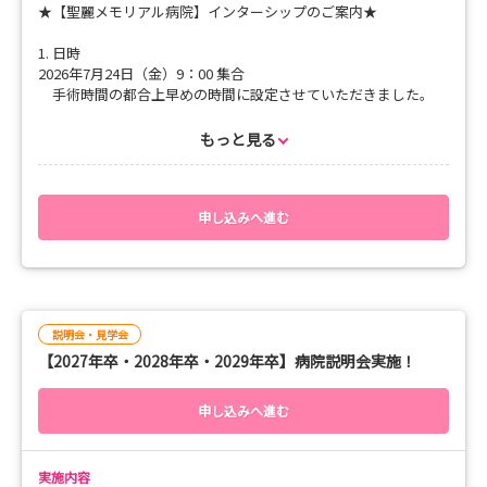
★【聖麗メモリアル病院】インターシップのご案内★
1. 日時
2026年7月24日（金）9：00 集合
手術時間の都合上早めの時間に設定させていただきました。
2. 集合場所
もっと見る
聖麗メモリアル病院 1階 総合窓口前ロビー
※到着されましたら、総合窓口に「インターンシップに来た〇〇
です」とお声がけください。担当者がお迎えに参ります。
申し込みへ進む
3. 当日のスケジュール（予定）
場所：手術室
09:00～ 更衣 オリエンテーション・手術室概要説明
10:00～ 手術室見学・シャドーイング体験
11:30～ 先輩看護師との懇談・質疑応答
説明会・見学会
12:00頃 昼食
【2027年卒・2028年卒・2029年卒】病院説明会実施！
病院の食事をお楽しみください
13:00終了予定
（※状況により多少前後する場合がございます）
申し込みへ進む
4. 持ち物
ナースシューズ
実施内容
筆記用具