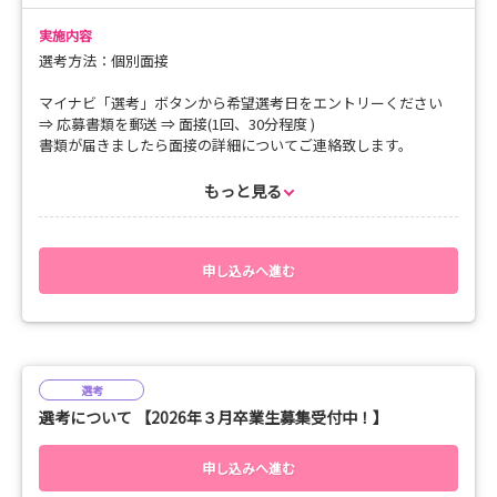
TEL：0294-52-8500（代表）
FAX：0294-52-8511
実施内容
E-mail：kango-qyujin@seirei-memorial.com
選考方法：個別面接
住所：茨城県日立市茂宮町841番地
マイナビ「選考」ボタンから希望選考日をエントリーください
⇒ 応募書類を郵送 ⇒ 面接(1回、30分程度 )
書類が届きましたら面接の詳細についてご連絡致します。
【提出書類】
もっと見る
(1)履歴書 (写真貼付)
(2)卒業見込み証明書 または成績証明書
(3)資格を有している場合は、資格免許の写し
申し込みへ進む
【郵送先】
〒319-1235
茨城県日立市茂宮町841番地
医療法人聖麗会 聖麗メモリアル病院
人事担当 橋野 宛
選考
選考について 【2026年３月卒業生募集受付中！】
◆お問い合わせ
聖麗メモリアル病院 総務課 人事担当 橋野
申し込みへ進む
TEL：0294-52-8500（代表）