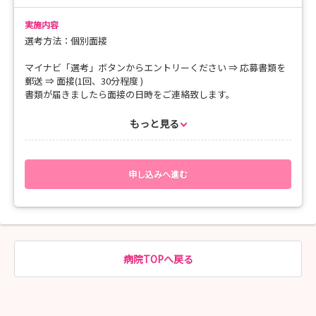
FAX：0294-52-8511
E-mail：kango-qyujin@seirei-memorial.com
実施内容
選考方法：個別面接
【既卒・経験者】
マイナビ「選考」ボタンからエントリーください ⇒ 応募書類を
随時実施しておりますのでお気軽にお問い合わせください。
郵送 ⇒ 面接(1回、30分程度 )
書類が届きましたら面接の日時をご連絡致します。
【提出書類】
もっと見る
(1)履歴書 (写真貼付) (2)卒業見込み証明書 (3)成績証明書
(4)資格を有している場合は、資格免許の写し
【郵送先】
申し込みへ進む
〒319-1235
茨城県日立市茂宮町841番地
医療法人聖麗会 聖麗メモリアル病院
人事担当 橋野 宛
病院TOPへ戻る
◆お問い合わせ
聖麗メモリアル病院 総務課 人事担当 橋野
TEL：0294-52-8500（代表）
FAX：0294-52-8511