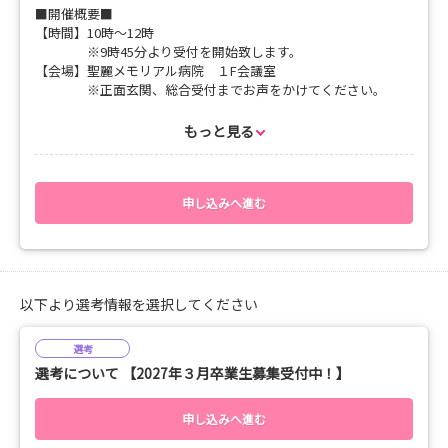
■開催概要■
服装は自由
【時間】10時～12時
※ユニホームは当院で準備いたします。
※9時45分より受付を開始致します。
【会場】聖麗メモリアル病院 １F会議室
5. 注意事項
※正面玄関、総合受付までお声をかけてください。
当日は不織布マスクの着用をお願いいたします。
【持参物】筆記用具
体調不良（発熱や咳など）がある場合は、無理をせず事前に下記
もっと見る
連絡先までお電話ください。
■説明会の内容及びスケジュー ル
日程の再調整をさせていただきます。
09時30分 受付開始
手術室という普段なかなか見ることのできない現場で、当院の看
09時55分 オリエンテーションオリエンテーション
護の雰囲気やチーム医療の実際をぜひ体感してください。
10時00分 病院の概要、看護部の概要、教育、脳卒中に
申し込みへ進む
ついて
給与・服務関連､福利厚生､募集要項、面接案
◆お問い合わせ
内など
聖麗メモリアル病院 総務課 人事担当 橋野
11時～12時00分 院内見学
TEL：0294-52-8500（代表）
以下より選考情報を選択してください
FAX：0294-52-8511
見学終了後解散
E-mail：kango-qyujin@seirei-memorial.com
選考
その他、ご質問・ご要望、キャンセルなどございましたら、いつ
選考について 【2027年３月卒業生募集受付中！】
でもご連絡いただければと思います。
◆お問い合わせ
申し込みへ進む
聖麗メモリアル病院 総務課 人事担当 橋野