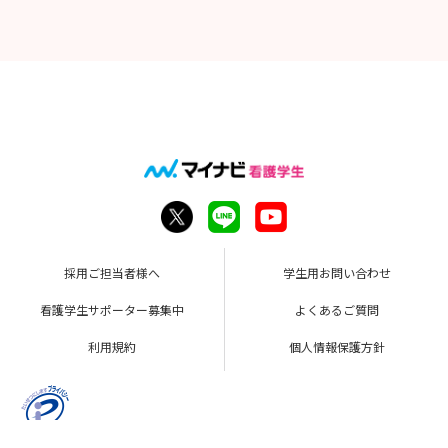
テーマ「わたしの看護観」
800字以内（400字詰め原稿用紙2枚以内）
・面接試験
✅提出書類
・履歴書
・成績証明書
・卒業見込証明書
・健康診断書
・小論文
✅応募方法
ここからエントリーの上、試験日程の3日前までに書類をご送
付ください
面接のスケジュールはエントリー後に、担当者からご連絡いた
採用ご担当者様へ
学生用お問い合わせ
します
看護学生サポーター募集中
よくあるご質問
※【交通費・宿泊手配】県外からいらっしゃる方に限ります
・必ず当日もしくは前日分の公共交通機関の【領収書】をご
利用規約
個人情報保護方針
持参ください（支給上限あり）
・お車で来られる予定の方は事前にご相談ください