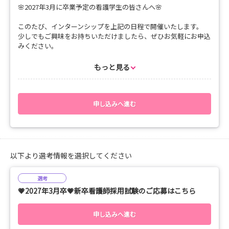
🌸2027年3月に卒業予定の看護学生の皆さんへ🌸
📝お持ち物：筆記用具📝
このたび、インターンシップを上記の日程で開催いたします。
少しでもご興味をお持ちいただけましたら、ぜひお気軽にお申込
👚服装：平服でかまいません👚
みください。
お申し込みいただいた方には、担当者から追ってご連絡いたしま
※【交通費・宿泊手配】県外からいらっしゃる方に限ります
す。
もっと見る
・必ず当日もしくは前日分の公共交通機関の【領収書】をご
持参ください（支給上限あり）
新しい一歩を踏み出すきっかけとして、皆さんとお会いできるの
・お車で来られる予定の方は事前にご相談ください
を楽しみにしております！
・【要事前申請】宿泊手配については宿泊されることを事前
申し込みへ進む
に確認させていただいた上、当院指定のホテルをご案内申し上げ
***** スケジュール **********
ます
👉 09：50 オリエンテーション
👉 10：00 病院の概要説明
以下より選考情報を選択してください
👉 10：40 病院内部の見学
選考
💗2027年3月卒💗新卒看護師採用試験のご応募はこちら
👉 11：50 先輩ナース交流・昼食
※昼食はお弁当をご用意いたします
申し込みへ進む
👉 13：00 インターンシップ