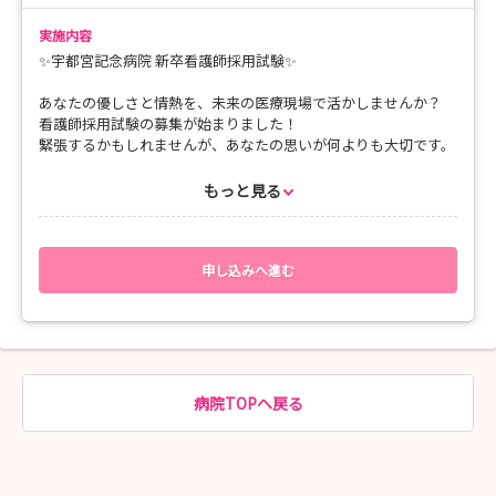
👉 15：40 ふりかえり・質疑応答
実施内容
✨宇都宮記念病院 新卒看護師採用試験✨
👉 16：00 終了
あなたの優しさと情熱を、未来の医療現場で活かしませんか？
****************************
看護師採用試験の募集が始まりました！
緊張するかもしれませんが、あなたの思いが何よりも大切です。
📝お持ち物：筆記用具・白衣・ナースシューズ📝
少しでも興味がある方は、勇気を持って一歩踏み出してみてくだ
さい。
もっと見る
あなたの挑戦を心から応援しています！
※【交通費・宿泊手配】県外からいらっしゃる方に限ります
・必ず当日もしくは前日分の公共交通機関の【領収書】をご
✅募集職種
持参ください（支給上限あり）
看護師
申し込みへ進む
・お車で来られる予定の方は事前にご相談ください
・【要事前申請】宿泊手配については宿泊されることを事前
✅募集定員
に確認させていただいた上、当院指定のホテルをご案内申し上げ
30名
ます
✅試験日程
上記スケジュールをご確認ください
病院TOPへ戻る
✅選考方法
・書類選考
・小論文