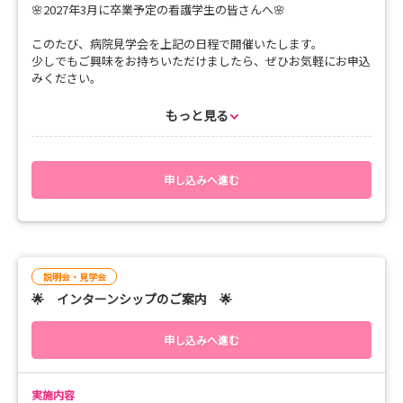
🌸2027年3月に卒業予定の看護学生の皆さんへ🌸
このたび、病院見学会を上記の日程で開催いたします。
少しでもご興味をお持ちいただけましたら、ぜひお気軽にお申込
みください。
お申し込みいただいた方には、担当者から追ってご連絡いたしま
す。
もっと見る
新しい一歩を踏み出すきっかけとして、皆さんとお会いできるの
を楽しみにしております！
申し込みへ進む
***** スケジュール **********
👉 09：50 オリエンテーション
👉 10：00 病院の概要説明
説明会・見学会
🌟 インターンシップのご案内 🌟
👉 10：40 病院内部の見学
👉 11：40 ふりかえり・質疑応答
申し込みへ進む
👉 12：00 終了・解散
実施内容
****************************