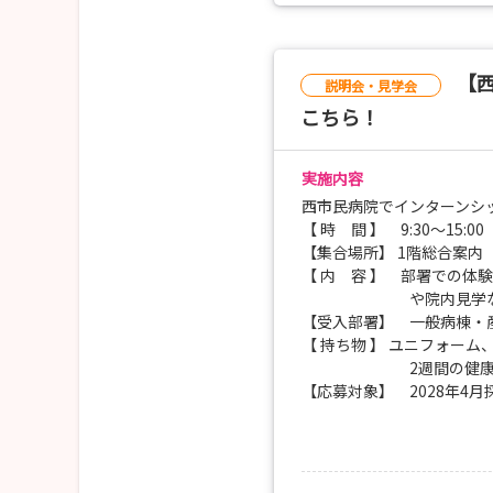
【西
説明会・見学会
こちら！
実施内容
西市民病院でインターンシ
【 時 間 】 9:30～15:00
【集合場所】 1階総合案内
【 内 容 】 部署での
や院内見
【受入部署】 一般病棟・
【 持ち物 】 ユニフォー
2週間の健康観察シ
【応募対象】 2028年4
【申込期間】 各実施日の
！注意事項！ 実施日によ
下記の通り予定してお