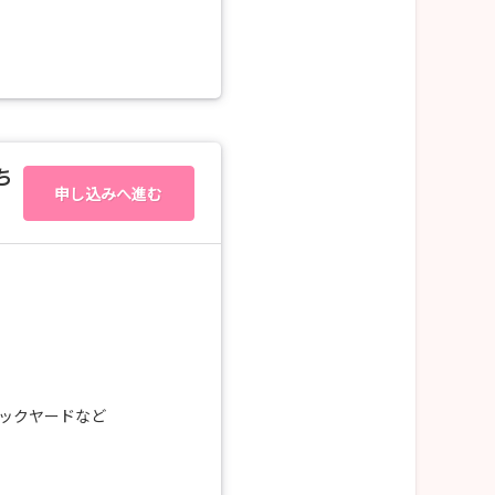
。
日程
水）、
ち
申し込みへ進む
木）、
可能です。
ックヤードなど