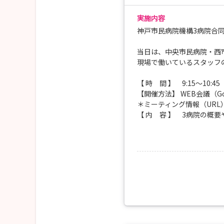
実施内容
神戸市民病院機構3病院合
当日は、中央市民病院・西
現場で働いているスタッフ
【 時 間 】 9:15～10:4
【開催方法】 WEB会議（Goo
＊ミーティング情報（UR
【 内 容 】 3病院の概
先輩スタッフと
【 定 員 】 📌100名（
【申込期間】 2026年7月2
※応募対象者の制限はあり