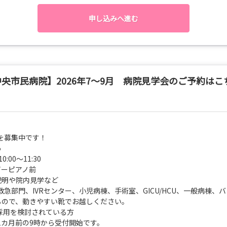
（産科を含まない）での受け入れが1名となっています。
申し込みへ進む
室になる可能性がありますので、あらかじめご了承ください
1名に限る。その他、救急・放射線科・手術室での受け入れが可能な
水）、7月10日（金）、7月13日（月）、7月14日（火）、7月15日（
日（金）、7月22日（水）、7月23日（木）、7月24日（金）
央市民病院】2026年7～9月 病院見学会のご予約はこ
急・放射線科・手術室で受け入れが可能な日程
水）、8月7日（金）、8月18日（火）、8月19日（水）、8月20日（
程については、産科を含む病棟、救急・放射線科・手術室で受け入れが
を募集中です！
5
～11:30
ビーピアノ前
説明や院内見学など
VRセンター、小児病棟、手術室、GICU/HCU、一般病棟、バ
るので、動きやすい靴でお越しください。
月採用を検討されている方
1カ月前の9時から受付開始です。