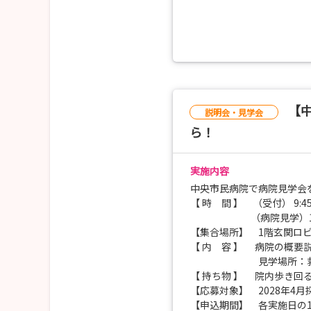
特に[注１]の日程は、病棟
救急・放射線科・手術
注１．病棟（産科以外）は
7月6日（月）、7月8日（
7月16日（木）、7月17
【中
説明会・見学会
注２．産科以外の病棟・救
ら！
8月3日（月）、8月5日（
8月21日（金）
実施内容
上記注１、注２、以外の日
中央市民病院で病院見学会
【 時 間 】 （受付） 9:4
（病院見学）10:00
【集合場所】 1階玄関ロ
【 内 容 】 病院の概要
見学場所：救急部門、I
【 持ち物 】 院内歩き回
【応募対象】 2028年4
【申込期間】 各実施日の