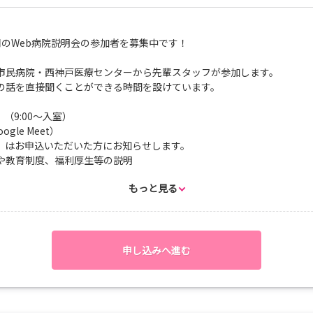
同のWeb病院説明会の参加者を募集中です！
市民病院・西神戸医療センターから先輩スタッフが参加します。
の話を直接聞くことができる時間を設けています。
5 （9:00～入室）
gle Meet）
L）はお申込いただいた方にお知らせします。
要や教育制度、福利厚生等の説明
の懇談会
もっと見る
先着順）
1日（火）9時～8月28日（金）23時59分
ません。
申し込みへ進む