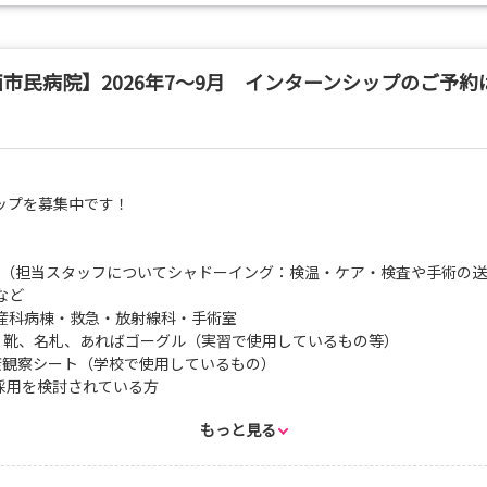
市民病院】2026年7～9月 インターンシップのご予約
ップを募集中です！
体験（担当スタッフについてシャドーイング：検温・ケア・検査や手術の
学など
産科病棟・救急・放射線科・手術室
ム、靴、名札、あればゴーグル（実習で使用しているもの等）
ート（学校で使用しているもの）
月採用を検討されている方
1カ月前の9時から受付開始となります。
もっと見る
り受け入れ可能な部署が異なります。
ります。必ず内容を確認の上、お申し込みください。