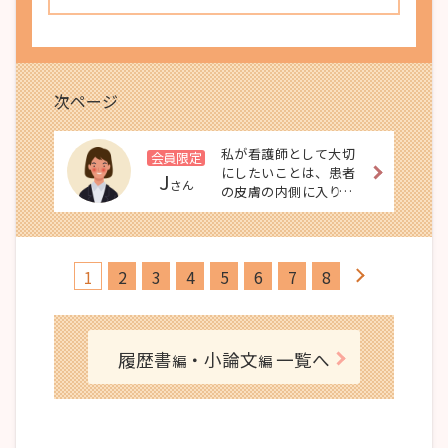
次ページ
私が看護師として大切
会員限定
にしたいことは、患者
J
さん
の皮膚の内側に入り込
めるよう、常に患者の
声に耳を傾け、日々学
び続ける姿勢で多職種
と連携していくことで
1
2
3
4
5
6
7
8
ある。
履歴書
・小論文
一覧へ
編
編