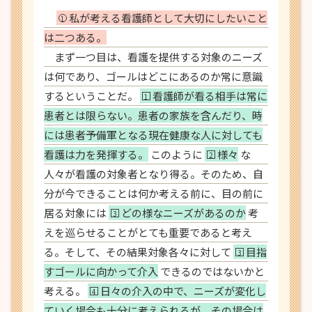
私が考える看護師として大切にしたいこと
1
は二つある。
まず一つ目は、看護を提供する対象のニーズ
は何であり、ゴールはどこにあるのか常に意識
するということだ。
看護師が看る相手は常に
1
患者とは限らない。患者の家族を含んだり、時
には患者予備軍となる現在健康な人に対しても
看護は力を発揮する。
このように
様々
な
2
人々が看護の対象者となり得る。そのため、自
分が今できることは何か考える前に、目の前に
居る対象には
どの様なニーズがあるのか
考
3
えを巡らせることがとても重要であると考え
る。そして、その結果対象各々に対して
目指
3
すゴールに向かって介入
できるのではないかと
考える。
日々の介入の中で、ニーズが変化し
4
ていく場合も十分に考えられるが、その場合は