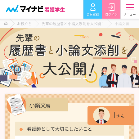
会員登録
ログイン
メニュー
お役立ち
先輩の履歴書と小論文添削を大公開！
小論文編
小論文
編
I
さん
看護師として大切にしたいこと