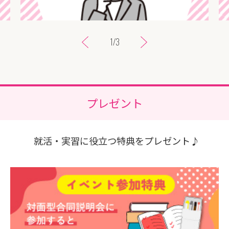
1
/
3
ブースエリア
直接会って、直接話せる
働くイメージや魅力、雰囲気を肌で感じてみませ
プレゼント
んか？
内容を見る
就活・
実習に役立つ特典
をプレゼント♪