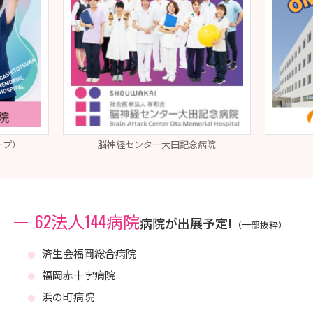
ープ）
脳神経センター大田記念病院
62法人144病院
病院が出展予定!
（一部抜粋）
済生会福岡総合病院
福岡赤十字病院
浜の町病院