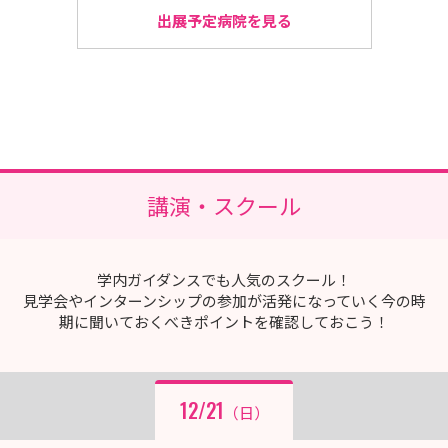
新小文字病院
出展予定病院を見る
地域医療機能推進機構（JCHO） 九州地区事務所
大牟田天領病院
小倉第一病院
柳病院
長田病院
講演・スクール
岡部病院
田主丸中央病院
誠愛リハビリテーション病院
学内ガイダンスでも人気のスクール！
久留米リハビリテーション病院
見学会やインターンシップの参加が活発になっていく今の時
期に聞いておくべきポイントを確認しておこう！
村尾在宅クリニック
佐賀大学医学部附属病院
熊本大学病院
12/21
（日）
済生会熊本病院