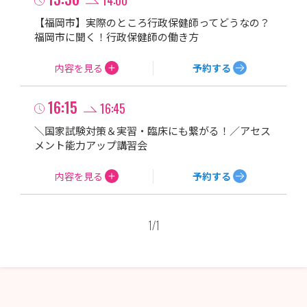
横浜旭中央総合病院【IMSグループ】
【福岡市】実際のところ行政保健師ってどうなの？
国立病院機構 近畿グループ
福岡市に聞く！行政保健師の働き方
名古屋徳洲会総合病院
内容を見る
予約する
脳神経センター大田記念病院
川崎市立病院（川崎病院・井田病院）
16:15
16:45
東戸塚記念病院
＼国家試験対策＆実習・臨床にも繋がる！／アセス
亀田メディカルセンター
メント能力アップ講習会
四街道徳洲会病院
上尾中央総合病院
内容を見る
予約する
1
/
1