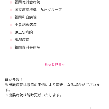
福岡徳洲会病院
国立病院機構 九州グループ
福岡和白病院
小倉記念病院
原三信病院
飯塚病院
福岡青洲会病院
福岡輝栄会病院
貝塚病院
もっと見る
健和会（大手町病院・戸畑けんわ病院・大手町リハビ
リテーション病院・京町病院）
ほか多数！
福岡県済生会八幡総合病院
※出展病院は諸般の事情により変更になる場合がございま
す。
天神会（新古賀病院・古賀病院21）
※出展病院は随時更新いたします。
新行橋病院
福岡新水巻病院