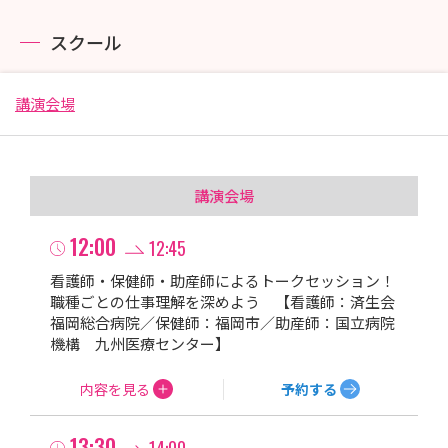
長崎みなとメディカルセンター
天心堂へつぎ病院
スクール
鹿児島市立病院
米盛病院
講演会場
種子島医療センター
浦添総合病院
ハートライフ病院
講演会場
山口県立総合医療センター
12:00
12:45
東京医科大学病院
大阪医科薬科大学
看護師・保健師・助産師によるトークセッション！
職種ごとの仕事理解を深めよう 【看護師：済生会
東京慈恵会医科大学病院（本院・第三病院・葛飾医療
福岡総合病院／保健師：福岡市／助産師：国立病院
センター・柏病院）
機構 九州医療センター】
昭和医科大学附属病院（東京・横浜）
内容を見る
予約する
国立がん研究センター（中央病院・東病院）
東京医科大学八王子医療センター
13:30
14:00