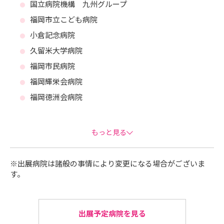
国立病院機構 九州グループ
福岡市立こども病院
小倉記念病院
久留米大学病院
福岡市民病院
福岡輝栄会病院
福岡徳洲会病院
飯塚病院
福岡青洲会病院
もっと見る
高邦会グループ（高木病院・福岡山王病院・福岡中央
病院・柳川療育センター 他）
※出展病院は諸般の事情により変更になる場合がございま
桜十字福岡病院
す。
貝塚病院
新行橋病院
出展予定病院を見る
社会保険田川病院