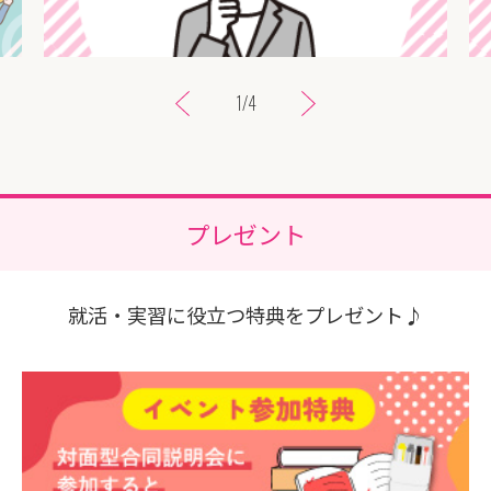
1
/
4
ブースエリア
直接会って、直接話せる
働くイメージや魅力、雰囲気を肌で感じてみませ
プレゼント
んか？
内容を見る
就活・
実習に役立つ特典
をプレゼント♪