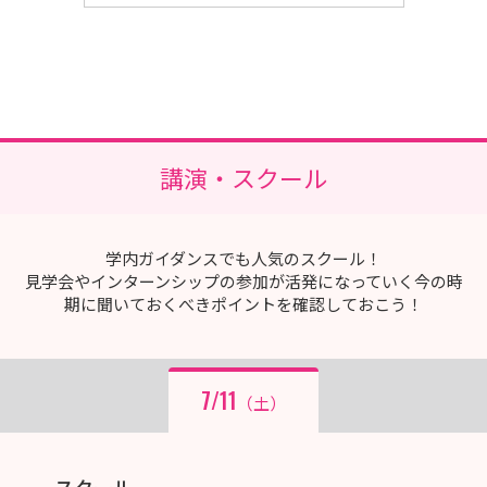
岡部病院
大牟田天領病院
長田病院
ヨコクラ病院
柳病院
講演・スクール
誠愛リハビリテーション病院
大分大学医学部附属病院
大分中村病院
学内ガイダンスでも人気のスクール！
見学会やインターンシップの参加が活発になっていく今の時
サンライズ酒井病院
期に聞いておくべきポイントを確認しておこう！
長崎県五島中央病院
屋久島徳洲会病院
米盛病院
7/11
（土）
浦添総合病院
中部徳洲会病院
スクール