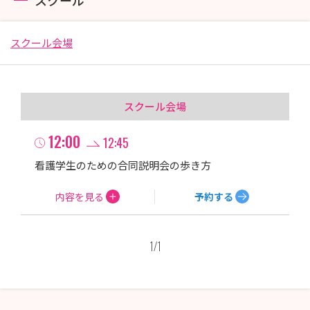
山口県立総合医療センター
国立国際医療センター
スクール会場
北里大学病院
東京医科大学病院
東京医科大学八王子医療センター
スクール会場
東京湾岸リハビリテーション病院
野崎徳洲会病院
12:00
12:45
レジーナクリニック
看護学生のための合同説明会の歩き方​
河北総合病院
静岡がんセンター
内容を見る
予約する
亀田メディカルセンター
三井記念病院
1
/
1
鎌ケ谷総合病院
湘南美容クリニック
広域紋別病院