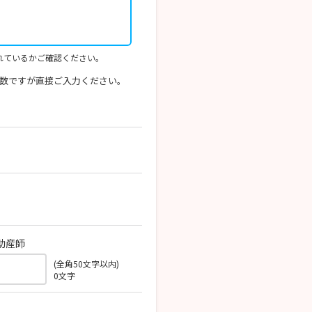
れているかご確認ください。
数ですが直接ご入力ください。
助産師
(全角50文字以内)
0
文字