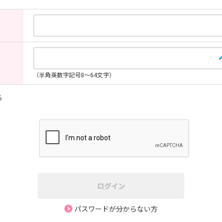
（半角英数字記号8～64文字）
る
ログイン
パスワードが分からない方