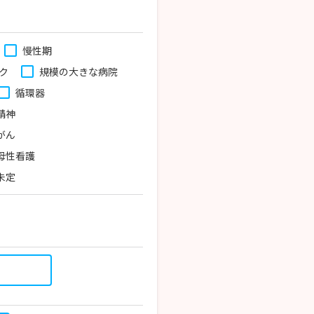
慢性期
ク
規模の大きな病院
循環器
精神
がん
母性看護
未定