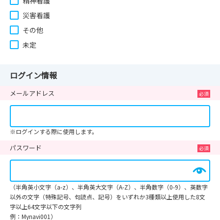
精神看護
災害看護
その他
未定
ログイン情報
メールアドレス
※ログインする際に使用します。
パスワード
（半角英小文字（a-z）、半角英大文字（A-Z）、半角数字（0-9）、英数字
以外の文字（特殊記号、句読点、記号）をいずれか3種類以上使用した8文
字以上64文字以下の文字列
例：Mynavi001）