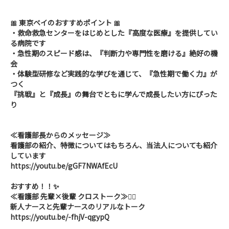
🎀 東京ベイのおすすめポイント 🎀
・救命救急センターをはじめとした『高度な医療』を提供してい
る病院です
・急性期のスピード感は、『判断力や専門性を磨ける』絶好の機
会
・体験型研修など実践的な学びを通じて、『急性期で働く力』が
つく
『挑戦』と『成長』の舞台でともに学んで成長したい方にぴった
り
≪看護部長からのメッセージ≫
看護部の紹介、特徴についてはもちろん、当法人についても紹介
しています
https://youtu.be/gGF7NWAfEcU
おすすめ！！✨
≪看護部 先輩×後輩 クロストーク≫💁‍♀️
新人ナースと先輩ナースのリアルなトーク
https://youtu.be/-fhjV-qgypQ