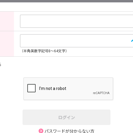
（半角英数字記号8～64文字）
る
ログイン
パスワードが分からない方