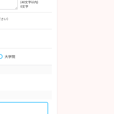
(40文字以内)
0
文字
ださい）
大学院