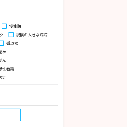
慢性期
ク
規模の大きな病院
循環器
精神
がん
母性看護
未定