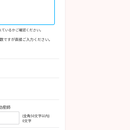
れているかご確認ください。
数ですが直接ご入力ください。
助産師
(全角50文字以内)
0
文字