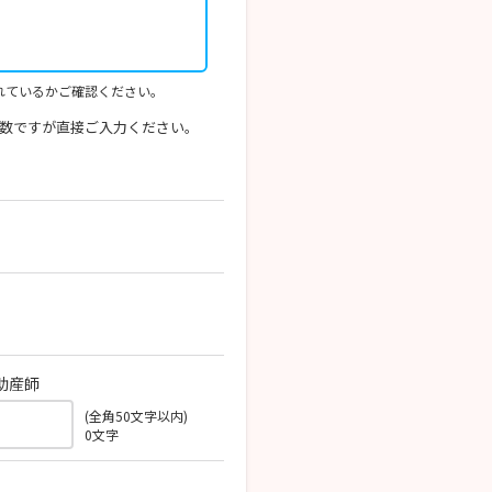
れているかご確認ください。
数ですが直接ご入力ください。
助産師
(全角50文字以内)
0
文字