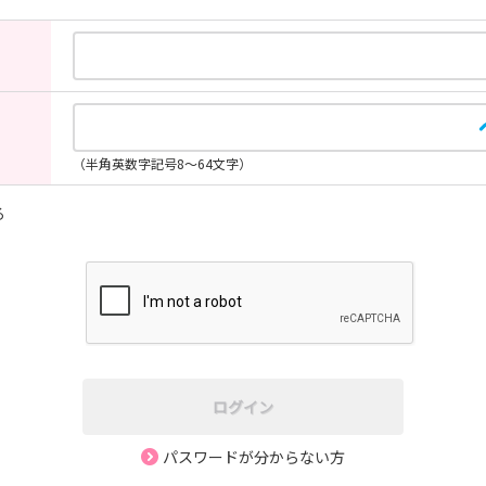
（半角英数字記号8～64文字）
る
ログイン
パスワードが分からない方