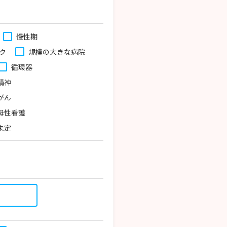
慢性期
ク
規模の大きな病院
循環器
精神
がん
母性看護
未定