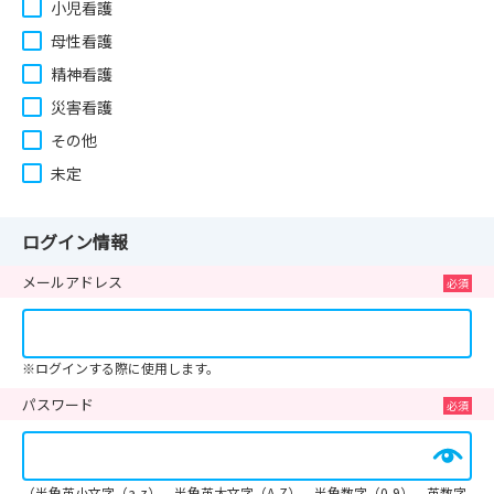
小児看護
母性看護
精神看護
災害看護
その他
未定
ログイン情報
メールアドレス
※ログインする際に使用します。
パスワード
（半角英小文字（a-z）、半角英大文字（A-Z）、半角数字（0-9）、英数字