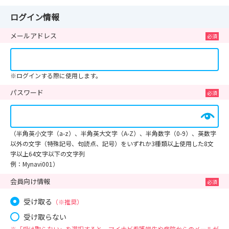
ログイン情報
メールアドレス
※ログインする際に使用します。
パスワード
（半角英小文字（a-z）、半角英大文字（A-Z）、半角数字（0-9）、英数字
以外の文字（特殊記号、句読点、記号）をいずれか3種類以上使用した8文
字以上64文字以下の文字列
例：Mynavi001）
会員向け情報
受け取る
（※推奨）
受け取らない
※「受け取らない」を選択すると、マイナビ看護学生や病院からのメールが