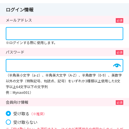
ログイン情報
メールアドレス
※ログインする際に使用します。
パスワード
（半角英小文字（a-z）、半角英大文字（A-Z）、半角数字（0-9）、英数字
以外の文字（特殊記号、句読点、記号）をいずれか3種類以上使用した8文
字以上64文字以下の文字列
例：Mynavi001）
会員向け情報
受け取る
（※推奨）
受け取らない
※「受け取らない」を選択すると、マイナビ看護学生や病院からのメールが