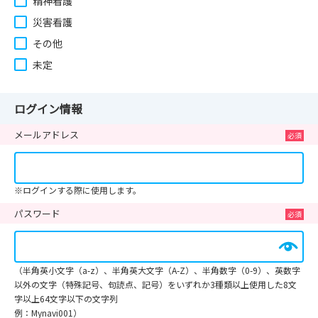
精神看護
災害看護
その他
未定
ログイン情報
メールアドレス
※ログインする際に使用します。
パスワード
（半角英小文字（a-z）、半角英大文字（A-Z）、半角数字（0-9）、英数字
以外の文字（特殊記号、句読点、記号）をいずれか3種類以上使用した8文
字以上64文字以下の文字列
例：Mynavi001）