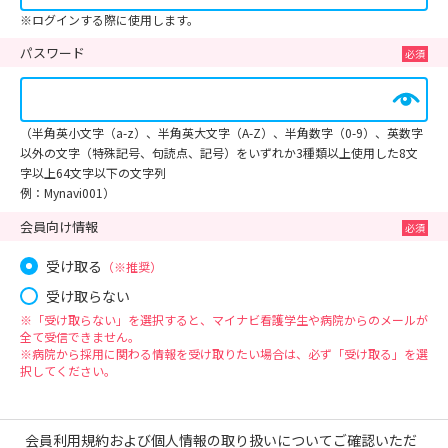
※ログインする際に使用します。
パスワード
（半角英小文字（a-z）、半角英大文字（A-Z）、半角数字（0-9）、英数字
以外の文字（特殊記号、句読点、記号）をいずれか3種類以上使用した8文
字以上64文字以下の文字列
例：Mynavi001）
会員向け情報
受け取る
（※推奨）
受け取らない
※「受け取らない」を選択すると、マイナビ看護学生や病院からのメールが
全て受信できません。
※病院から採用に関わる情報を受け取りたい場合は、必ず「受け取る」を選
択してください。
会員利用規約および個人情報の取り扱いについてご確認いただ