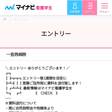
会員登録
ログイン
メニュー
エントリー
エントリー
一宮西病院
＼ エントリー ありがとうございます！／
┏┓
┃┣┳┳┓エントリー後1週間を目安に
┣┻┫┃┃登録ご住所宛に資料を送付致します！
┃┏┻┻┫ 最新情報はマイナビ看護学生を
┗┓ ┏┛ 《 CHECK 》
----
※資料送付について
・既に合同説明会や他媒体より