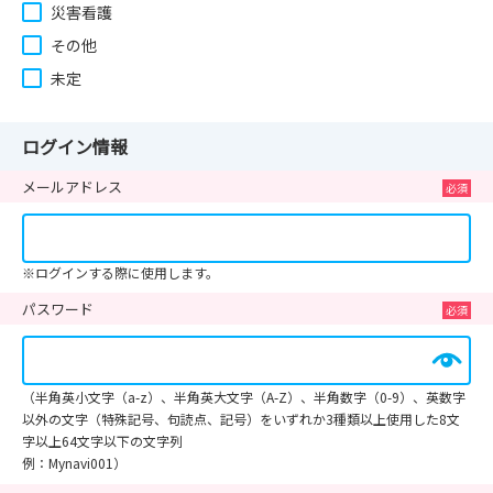
災害看護
その他
未定
ログイン情報
メールアドレス
※ログインする際に使用します。
パスワード
（半角英小文字（a-z）、半角英大文字（A-Z）、半角数字（0-9）、英数字
以外の文字（特殊記号、句読点、記号）をいずれか3種類以上使用した8文
字以上64文字以下の文字列
例：Mynavi001）