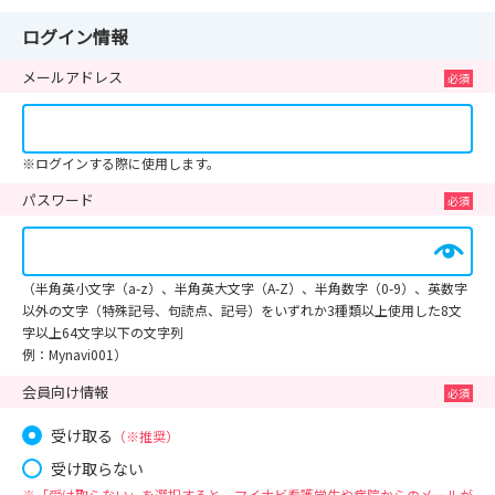
ログイン情報
メールアドレス
※ログインする際に使用します。
パスワード
（半角英小文字（a-z）、半角英大文字（A-Z）、半角数字（0-9）、英数字
以外の文字（特殊記号、句読点、記号）をいずれか3種類以上使用した8文
字以上64文字以下の文字列
例：Mynavi001）
会員向け情報
受け取る
（※推奨）
受け取らない
※「受け取らない」を選択すると、マイナビ看護学生や病院からのメールが