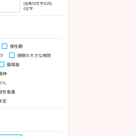
(全角50文字以内)
0
文字
慢性期
ク
規模の大きな病院
循環器
精神
がん
母性看護
未定