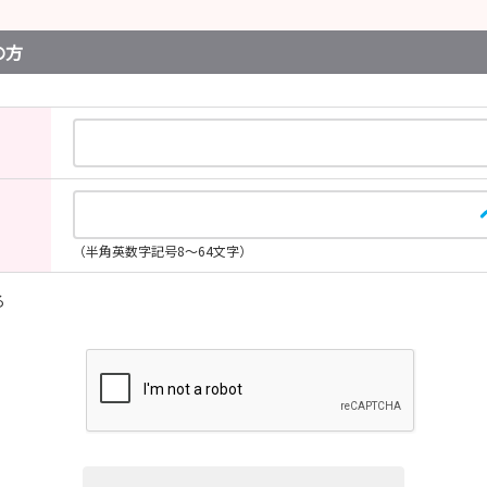
の方
（半角英数字記号8～64文字）
る