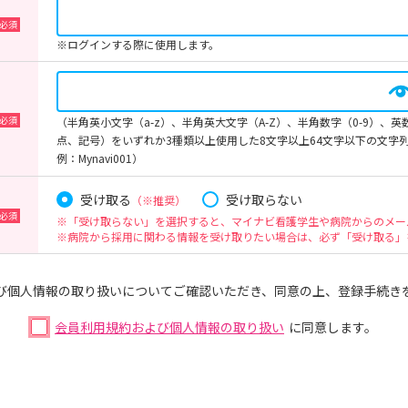
※ログインする際に使用します。
（半角英小文字（a-z）、半角英大文字（A-Z）、半角数字（0-9）、
点、記号）をいずれか3種類以上使用した8文字以上64文字以下の文字
例：Mynavi001）
受け取る
受け取らない
（※推奨）
※「受け取らない」を選択すると、マイナビ看護学生や病院からのメー
※病院から採用に関わる情報を受け取りたい場合は、必ず「受け取る」
び個人情報の取り扱いについてご確認いただき、同意の上、登録手続き
会員利用規約および個人情報の取り扱い
に同意します。