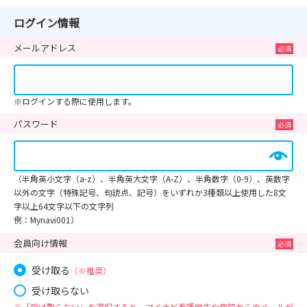
ログイン情報
メールアドレス
※ログインする際に使用します。
パスワード
（半角英小文字（a-z）、半角英大文字（A-Z）、半角数字（0-9）、英数字
以外の文字（特殊記号、句読点、記号）をいずれか3種類以上使用した8文
字以上64文字以下の文字列
例：Mynavi001）
会員向け情報
受け取る
（※推奨）
受け取らない
※「受け取らない」を選択すると、マイナビ看護学生や病院からのメールが