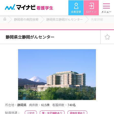
会員登録
ログイン
メニュー
静岡県の病院検索
静岡県立静岡がんセンター
先輩詳細
静岡県立静岡がんセンター
所在地：
静岡県
病床数：
615床
看護師数：
740名
制度待遇：
二交代
寮・住宅補助あり
資格支援あり