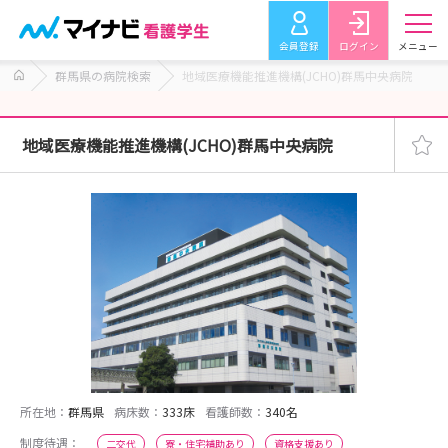
会員登録
ログイン
メニュー
群馬県の病院検索
地域医療機能推進機構(JCHO)群馬中央病院
地域医療機能推進機構(JCHO)群馬中央病院
所在地：
群馬県
病床数：
333床
看護師数：
340名
制度待遇：
二交代
寮・住宅補助あり
資格支援あり