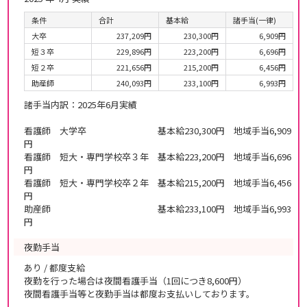
条件
合計
基本給
諸手当(一律)
大卒
237,209円
230,300円
6,909円
短３卒
229,896円
223,200円
6,696円
短２卒
221,656円
215,200円
6,456円
助産師
240,093円
233,100円
6,993円
諸手当内訳：2025年6月実績
看護師 大学卒 基本給230,300円 地域手当6,909
円
看護師 短大・専門学校卒３年 基本給223,200円 地域手当6,696
円
看護師 短大・専門学校卒２年 基本給215,200円 地域手当6,456
円
助産師 基本給233,100円 地域手当6,993
円
夜勤手当
あり / 都度支給
夜勤を行った場合は夜間看護手当（1回につき8,600円）
夜間看護手当等と夜勤手当は都度お支払いしております。