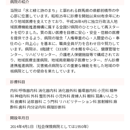
病院の紹介
当院は「水と緑と詩のまち」と謳われる群馬県の県都前橋市の中
心部に位置しています。昭和25年に診療を開始以来60有余年にわ
たり地域医療を支えてきており、平成26年4月に独立行政法人地
域医療機能推進機構に属する全国57病院のひとつとして再スター
トを切りました。質の高い医療を目標に安心・安全・信頼の医療
を提供できるよう、病院の理念「人権尊重の心・人間愛の心・奉
仕の心・向上心」を基本に、職員全員が力を合わせ日々努力して
います。病院は、8階建て（333床）の本館を中心に、健康管理セ
ンター、リハビリセンター、介護老人保健施設等で構成されてお
り、地域医療支援病院、地域周産期母子医療センター、がん診療
連携推進病院、災害拠点病院などの重要な機能を有した地域の中
核病院としての使命を果たしています。
診療科目
内科 呼吸器内科 消化器内科 消化器外科 循環器内科 小児科 精神
科 神経内科 外科 整形外科 小児外科 産婦人科 眼科 耳鼻いんこう
科 皮膚科 泌尿器科 こう門科 リハビリテーション科 放射線科 麻
酔科 歯科 内分泌内科 病理診断科
開設年月日
2014年4月1日（社会保険病院としては1950年）