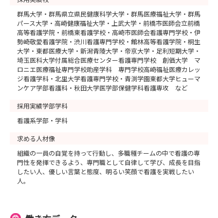
群馬大学・群馬県立県民健康科学大学・群馬医療福祉大学・群馬
パース大学・高崎健康福祉大学・上武大学・前橋市医師会立前橋
高等看護学院・前橋東看護学校・高崎市医師会看護専門学校・伊
勢崎敬愛看護学院・渋川看護専門学校・館林高等看護学院・桐生
大学・東都医療大学・新潟青陵大学・帝京大学・足利短期大学・
埼玉医科大学付属総合医療センター看護専門学校 創価大学 マ
ロニエ医療福祉専門学校助産学科 専門学校高崎福祉医療カレッ
ジ看護学科・北里大学看護専門学校・青渕学園東都大学ヒューマ
ンケア学部看護科・秋田大学医学部保健学科看護専攻 など
採用実績学部学科
看護系学部・学科
求める人材像
組織の一員の自覚を持って行動し、多職種チームの中で看護の専
門性を発揮できるよう、専門職として自律して学び、成長を目指
したい人、優しい言葉と態度、明るい笑顔で看護を実戦したい
人。