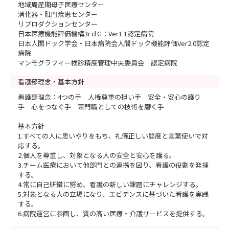
地域周産期母子医療センター
消化器・肛門疾患センター
リプロダクションセンター
日本医療機能評価機構3rｄG：Ver1.1認定病院
日本人間ドック学会・日本病院会人間ドック機能評価Ver2.0認定
病院
マンモグラフィー検診精度管理中央委員会 認定病院
看護部理念・基本方針
看護部理念：4つの手 人権尊重の担い手 安全・安心の護り
手 心をつなぐ手 専門職としての技術を磨く手
基本方針
1.すべての人に思いやりをもち、礼儀正しい態度と言葉使いで対
応する。
2.個人を尊重し、対象となる人の安全と安心を護る。
3.チーム医療において他部門との連携を図り、看護の役割を発揮
する。
4.常に自己研鑽に努め、看護の新しい課題にチャレンジする。
5.対象となる人の立場になり、エビデンスに基づいた看護を実践
する。
6.病院運営に参画し、質の高い医療・介護サービスを提供する。