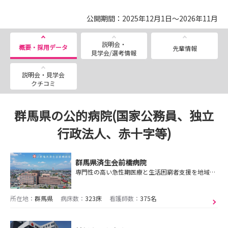
公開期間：2025年12月1日～2026年11月
説明会・
概要・採用データ
先輩情報
見学会/選考情報
説明会・見学会
クチコミ
群馬県の公的病院(国家公務員、独立
行政法人、赤十字等)
群馬県済生会前橋病院
専門性の高い急性期医療と生活困窮者支援を地域へ提供しています。多職種チームと共に質の高い看護を提供し、温かな職場で共に成長していきましょう！
所在地：
群馬県
病床数：
323床
看護師数：
375名