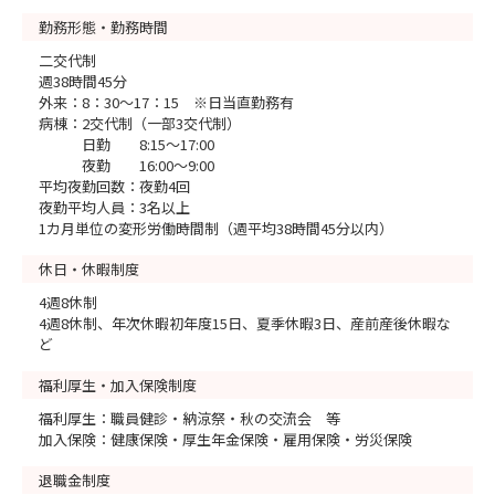
勤務形態・勤務時間
二交代制
週38時間45分
外来：8：30～17：15 ※日当直勤務有
病棟：2交代制（一部3交代制）
日勤 8:15～17:00
夜勤 16:00～9:00
平均夜勤回数：夜勤4回
夜勤平均人員：3名以上
1カ月単位の変形労働時間制（週平均38時間45分以内）
休日・休暇制度
4週8休制
4週8休制、年次休暇初年度15日、夏季休暇3日、産前産後休暇な
ど
福利厚生・加入保険制度
福利厚生：職員健診・納涼祭・秋の交流会 等
加入保険：健康保険・厚生年金保険・雇用保険・労災保険
退職金制度