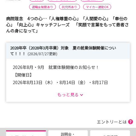
退職金制度あり
託児所あり
マイカー通勤OK
病院理念 4つの心…「人権尊重の心」「人間愛の心」「奉仕の
心」「向上心」キャッチフレーズ 「笑顔で言葉をもって患者さ
んの身になって」
2028年卒（2028年3月卒業）対象 夏の就業体験開催につい
て！！！
(2026/07/27更新)
2026年8月・9月 就業体験開催のお知らせ！
【開催日】
2026年8月13日（木）・8月14日（金）・8月17日
（月）・8月18日（火）・8月19日（水）
もっと見る
9月3日（木）・9月4日（金）・9月7日（月）：9
月8日（火）・9月10日（木）
多くの方の参加をお待ちしています！！！
エントリーとは
説明会・