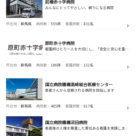
前橋赤十字病院
みんなにとってやさしい、頼りになる病院
所在地：
群馬県
病床数：
555床
看護師数：
831名
原町赤十字病院
看護師ひとり一人を大切にし、「安全と安心を重視した」「思いやりのある看護」が実践できる組織を目指しています。
所在地：
群馬県
病床数：
186床
看護師数：
151名
国立病院機構高崎総合医療センター
患者さんから信頼される病院を目指します
所在地：
群馬県
病床数：
485床
看護師数：
617名
国立病院機構沼田病院
患者様の人権を尊重した責任ある看護を実践します。政策医療（がん・循環器・災害）、へき地医療の看護に貢献し、質の高い看護を提供するために常に自己研鑽に努めます。