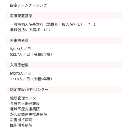
固定チームナーシング
看護配置基準
一般病棟入院基本料（急性期一般入院料１） 7：1
地域包括ケア病棟 13：1
外来患者数
約520人／日
522.7人／日（令和6年度）
入院患者数
約270人／日
273.8人／日（令和5年度）
認定施設/専門センター
健康管理センター
介護老人保健施設
地域医療支援病院
がん診療連携推進病院
災害拠点病院
臨床研修病院