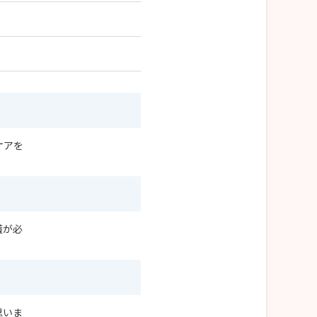
ケアを
護が必
思いま