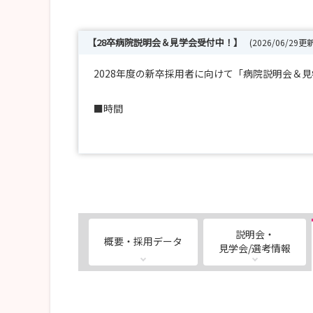
【28卒病院説明会＆見学会受付中！】
(2026/06/29更新
2028年度の新卒採用者に向けて「病院説明会＆
■時間
9:30～11:30
■日程
2026/08/15(土)
■場所
社会医療法人北楡会 札幌北楡病院 講堂または研
説明会・
概要・採用データ
尚、オンライン開催になる場合もありますのでご
見学会/選考情報
■お申し込み
開催3日前16時までに、フォームよりお申込みく