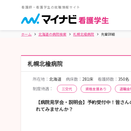
看護師・看護学生の就職情報サイト
ホーム
北海道の病院検索
札幌北楡病院
先輩詳細
札幌北楡病院
所在地：
北海道
病床数：
281床
看護師数：
350名
制度待遇：
三交代
資格支援あり
退職金
【病院見学会・説明会】予約受付中！皆さん
れてみませんか？