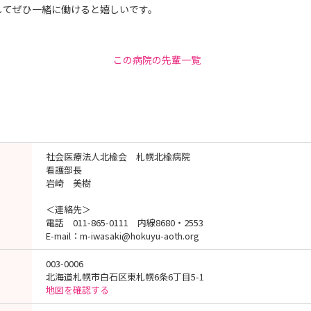
してぜひ一緒に働けると嬉しいです。
この病院の先輩一覧
社会医療法人北楡会 札幌北楡病院
看護部長
岩崎 美樹
＜連絡先＞
電話 011-865-0111 内線8680・2553
E-mail：m-iwasaki@hokuyu-aoth.org
003-0006
北海道札幌市白石区東札幌6条6丁目5-1
地図を確認する