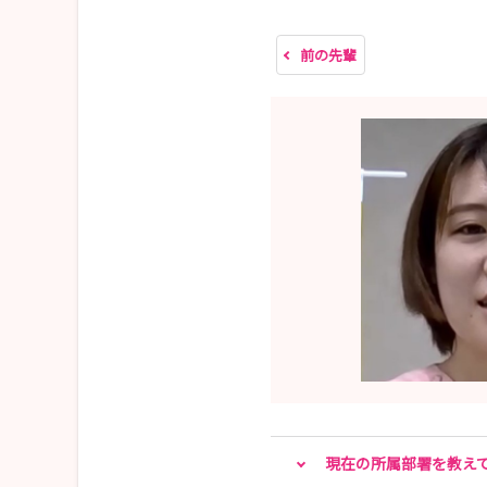
ご不明な点がありましたら、お電話にてお問い合
前の先輩
◆重要◆
こちらのフォームからのお申し込みはプレエント
【申込み直後に届くメール】の内容を必ず確認し
万が一、申込み数時間以内にメールが届かない場
※Gmail・iCloudのアドレス宛にメールが
ご不明な点、詳細は下記までお問い合わせくださ
【お問い合わせ先】
社会医療法人北楡会 札幌北楡病院看護部
電話：011-865-0111（内線8680、2554）
e-mail：kango＠hokuyu-aoth.org
現在の所属部署を教え