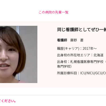
わせください。
この病院の先輩一覧
リーです。
、専用フォームから本エントリーを行ってください。
同じ看護師としてぜひ一
合はお問い合わせください。
届きにくい場合があります。また、迷惑メールに振り分けられていないことも
看護師
藤野 蒼
い。
職歴(キャリア)：
2017年〜
出身校の所在地エリア：
北海道
出身校：
札幌看護医療専門学校（
専門学校）
所属診療科目：
ICU/NICU/GCU/
てください。