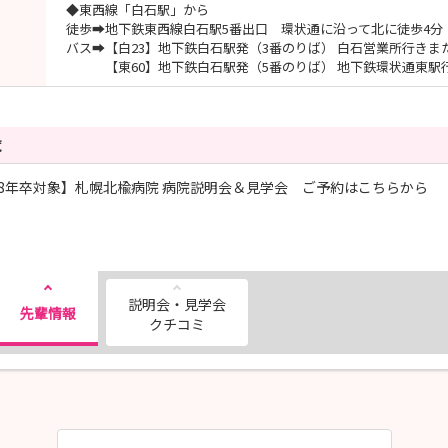
◆東西線「白石駅」から
徒歩➡地下鉄東西線白石駅5番出口 環状通に沿って北に徒歩4分
バス➡【白23】地下鉄白石駅発（3番のりば） 白石営業所行き
【東60】地下鉄白石駅発（5番のりば） 地下鉄環状通東駅
覧
28年卒対象】札幌北楡病院 病院説明会＆見学会 ご予約はこちらから
説明会・見学会
先輩情報
クチコミ